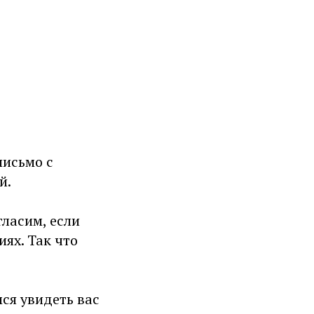
письмо с
й.
гласим, если
иях. Так что
мся увидеть вас