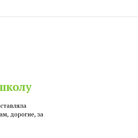
-школу
ыставляла
ам, дорогие, за