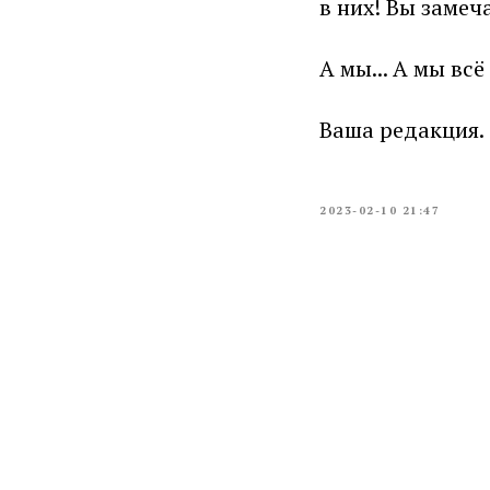
в них! Вы замеч
А мы... А мы вс
Ваша редакция.
2023-02-10 21:47