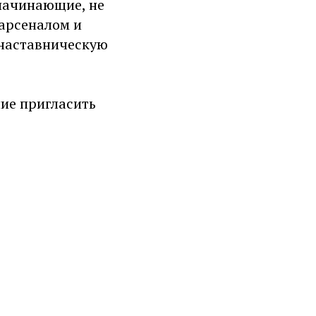
начинающие, не
 арсеналом и
 наставническую
ие пригласить