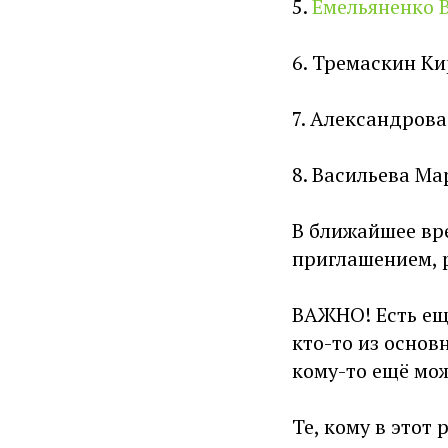
5.
Емельяненко 
6. Тремаскин К
7. Александров
8. Васильева Ма
В ближайшее вр
приглашением, 
ВАЖНО! Есть ещё
кто-то из основ
кому-то ещё мож
Те, кому в этот