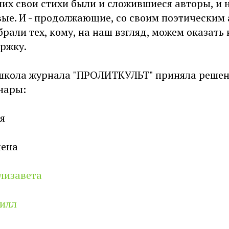
их свои стихи были и сложившиеся авторы, и 
вые. И - продолжающие, со своим поэтическим
рали тех, кому, на наш взгляд, можем оказать
ржку.
школа журнала "ПРОЛИТКУЛЬТ" приняла решен
нары:
я
лена
лизавета
илл