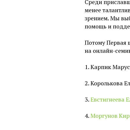
Среди приславш
менее талантли
зрением. Мы выб
помощь и подде
Потому Первая 
на онлайн-семи
1. Карпик Марус
2. Королькова Е
3.
Евстигнеева Е
4.
Моргунов Кир