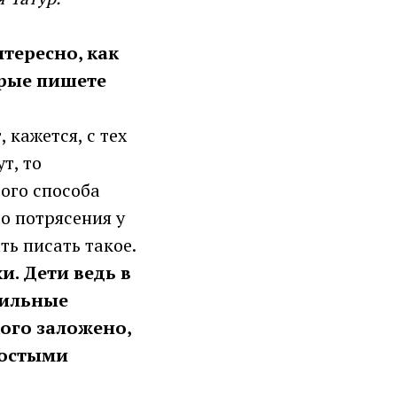
нтересно, как
орые пишете
 кажется, с тех
т, то
бого способа
о потрясения у
ть писать такое.
хи. Дети ведь в
сильные
кого заложено,
ростыми