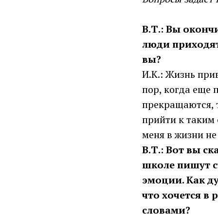
В.Т.: Вы оконч
люди приходят
вы?
И.К.: Жизнь прив
пор, когда еще 
прекращаются, т
прийти к таким 
меня в жизни не
В.Т.: Вот вы с
школе пишут с
эмоции. Как ду
что хочется в
словами?