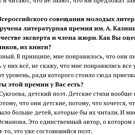
 и читают, что не знают, что им предложат за
х Всероссийского совещания молодых литер
ручена литературная премия им. А. Казинц
ачестве эксперта и члена жюри. Как Вы оц
ников, их книги?
азный. В принципе, мне понравилось, что они пи
 у них всё, не скажу, что мне понравились все 
от уровень, ради которого стоило сюда приезж
ты этой премии у Вас есть?
 Сукгоева, детский поэт. Детские стихи вообще 
отому, что они детские, потому, что хочется, ч
ыло больше детей, которые бы их читали. И мн
сманова. Это единственный автор, о котором 
м-то, это уже состоявшийся поэт.