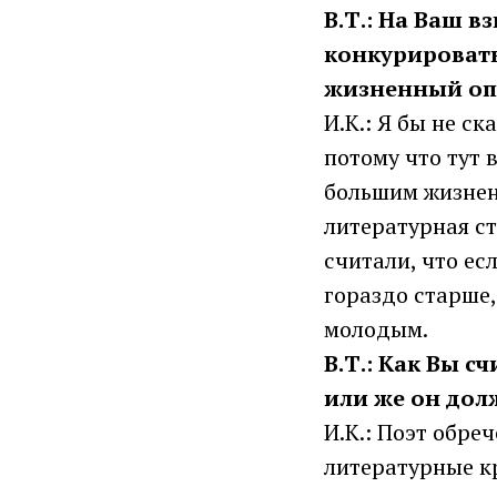
В.Т.: На Ваш в
конкурировать
жизненный оп
И.К.: Я бы не с
потому что тут 
большим жизненн
литературная ст
считали, что ес
гораздо старше,
молодым.
В.Т.: Как Вы с
или же он дол
И.К.: Поэт обре
литературные кр