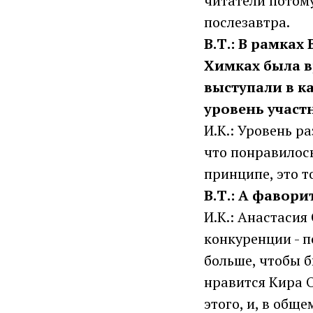
читатели потому
послезавтра.
В.Т.: В рамка
Химках была в
выступали в к
уровень участ
И.К.: Уровень р
что понравилось
принципе, это т
В.Т.: А фавори
И.К.: Анастасия
конкуренции - п
больше, чтобы б
нравится Кира О
этого, и, в обще