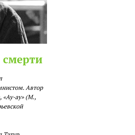
м смерти
л
мнистом. Автор
 «Ау-ау» (М.,
рьевской
 Татур.