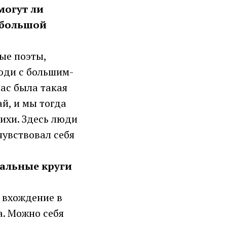
могут ли
 большой
дые поэты,
люди с большим-
ас была такая
й, и мы тогда
тихи. Здесь люди
чувствовал себя
нальные круги
а вхождение в
а. Можно себя