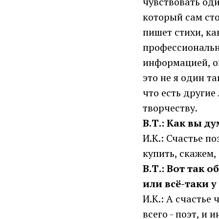
чувствовать од
который сам сто
пишет стихи, как
профессиональн
информацией, оп
это не я один т
что есть другие
творчеству.
В.Т.: Как вы д
И.К.: Счастье п
купить, скажем,
В.Т.: Вот так
или всё-таки 
И.К.: А счастье
всего - поэт, и