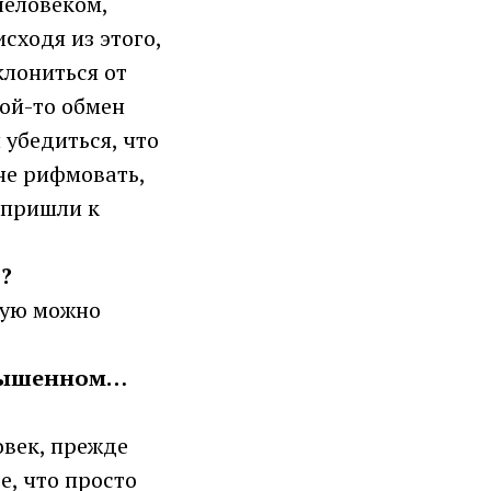
человеком,
сходя из этого,
клониться от
ой-то обмен
 убедиться, что
не рифмовать,
 пришли к
о?
орую можно
озвышенном…
овек, прежде
е, что просто