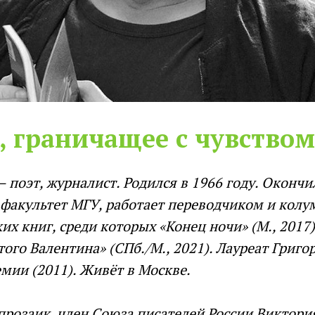
, граничащее с чувство
– поэт, журналист. Родился в 1966 году. Окончи
факультет МГУ, работает переводчиком и колу
х книг, среди которых «Конец ночи» (М., 2017),
того Валентина» (СПб./М., 2021). Лауреат Григо
мии (2011). Живёт в Москве.
прозаик, член Союза писателей России Виктория