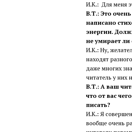
И.К.: Для меня 
В.Т.: Это очен
написано стих
энергии. Должн
не умирает ли
И.К.: Ну, желат
находят разного
даже многих зна
читатель у них н
В.Т.: А ваш чи
что от вас чег
писать?
И.К.: Я соверше
вообще очень раз