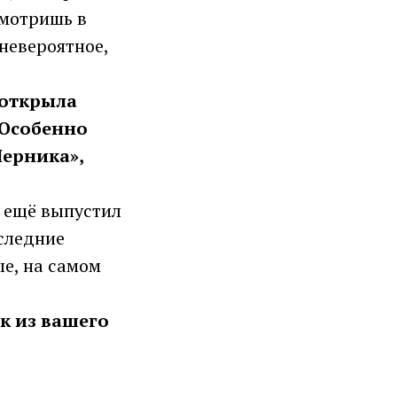
смотришь в
невероятное,
я открыла
 Особенно
Черника»,
я ещё выпустил
оследние
ые, на самом
к из вашего