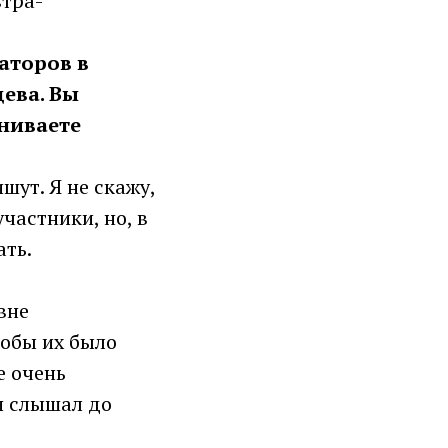
втра-
аторов в
ева. Вы
ениваете
шут. Я не скажу,
участники, но, в
ать.
вне
тобы их было
е очень
я слышал до