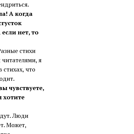
ендриться.
ла! А когда
сгусток
если нет, то
Разные стихи
 читателями, я
 стихах, что
ходит.
вы чувствуете,
м хотите
ждут. Люди
ет. Может,