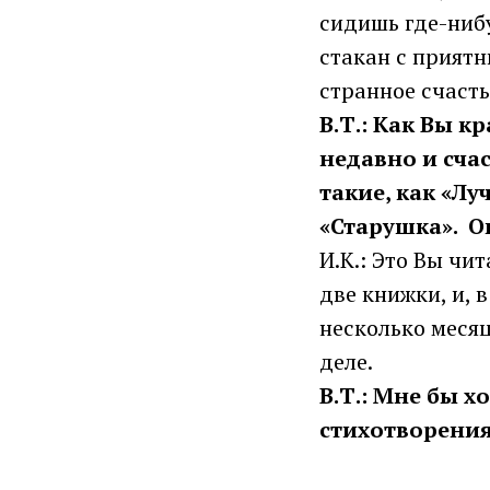
сидишь где-нибу
стакан с приятн
странное счасть
В.Т.: Как Вы к
недавно и сча
такие, как «Лу
«Старушка». О
И.К.: Это Вы чи
две книжки, и, 
несколько месяц
деле.
В.Т.: Мне бы 
стихотворения