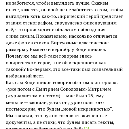
не заботится, чтобы выглядеть лучше. Скажем
иначе, кажется, он вообще не заботится о том, чтобы
выглядеть хоть как-то. Лирический герой предстаёт
этаким стенографом, скрупулезно фиксирующим
всё, что происходит с объектом наблюдения —
с ним самим. Показательно, насколько отличается
даже форма стихов. Виртуозные классические
размеры у Рыжего и верлибр у Воденникова.
Почему же мы всё-таки говорим здесь
о лирическом герое, а не об искренности как
таковой? Во-первых, это всё-таки был сознательный
выбранный жест.
Как сам Воденников говорил об этом в интервью:
«уже потом с Дмитрием Соколовым-Митричем
(журналистом и поэтом) — мне было 25, ему
меньше — заявили, устав от дурно понятого
постмодерна, что будем „новой искренностью“.
Мы заявили, что нужно создавать жизненные
документы, а не стихи, что будем писать тексты,
оплаченные собственной судьбой»
[2]
.