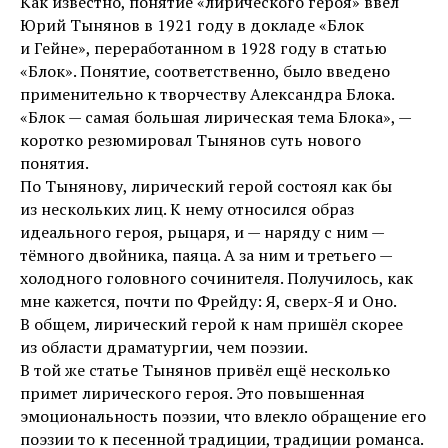
Как известно, понятие «лирического героя» ввёл
Юрий Тынянов в 1921 году в докладе «Блок
и Гейне», переработанном в 1928 году в статью
«Блок». Понятие, соответственно, было введено
применительно к творчеству Александра Блока.
«Блок — самая большая лирическая тема Блока», —
коротко резюмировал Тынянов суть нового
понятия.
По Тынянову, лирический герой состоял как бы
из нескольких лиц. К нему относился образ
идеального героя, рыцаря, и — наряду с ним —
тёмного двойника, паяца. А за ним и третьего —
холодного головного сочинителя. Получилось, как
мне кажется, почти по Фрейду: Я, сверх-Я и Оно.
В общем, лирический герой к нам пришёл скорее
из области драматургии, чем поэзии.
В той же статье Тынянов привёл ещё несколько
примет лирического героя. Это повышенная
эмоциональность поэзии, что влекло обращение его
поэзии то к песенной традиции, традиции романса.