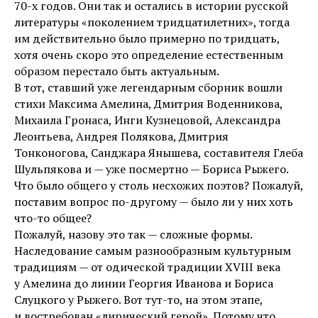
70-х годов. Они так и остались в истории русской
литературы «поколением тридцатилетних», тогда
им действительно было примерно по тридцать,
хотя очень скоро это определение естественным
образом перестало быть актуальным.
В тот, ставший уже легендарным сборник вошли
стихи Максима Амелина, Дмитрия Воденникова,
Михаила Гронаса, Инги Кузнецовой, Александра
Леонтьева, Андрея Полякова, Дмитрия
Тонконогова, Санджара Янышева, составителя Глеба
Шульпякова и — уже посмертно — Бориса Рыжего.
Что было общего у столь несхожих поэтов? Пожалуй,
поставим вопрос по-другому — было ли у них хоть
что-то общее?
Пожалуй, назову это так — сложные формы.
Наследование самым разнообразным культурным
традициям — от одической традиции XVIII века
у Амелина до линии Георгия Иванова и Бориса
Слуцкого у Рыжего. Вот тут-то, на этом этапе,
и востребован «лирический герой». Потому что