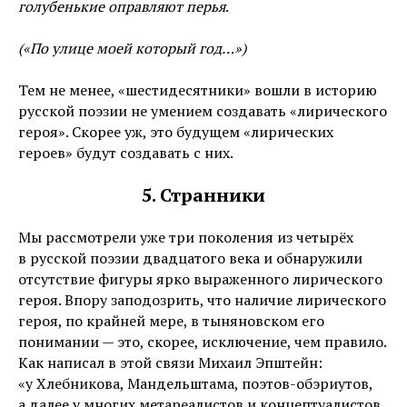
голубенькие оправляют перья
.
(«По улице моей который год…»)
Тем не менее, «шестидесятники» вошли в историю
русской поэзии не умением создавать «лирического
героя». Скорее уж, это будущем «лирических
героев» будут создавать с них.
5. Странники
Мы рассмотрели уже три поколения из четырёх
в русской поэзии двадцатого века и обнаружили
отсутствие фигуры ярко выраженного лирического
героя. Впору заподозрить, что наличие лирического
героя, по крайней мере, в тыняновском его
понимании — это, скорее, исключение, чем правило.
Как написал в этой связи Михаил Эпштейн:
«у Хлебникова, Мандельштама, поэтов-обэриутов,
а далее у многих метареалистов и концептуалистов