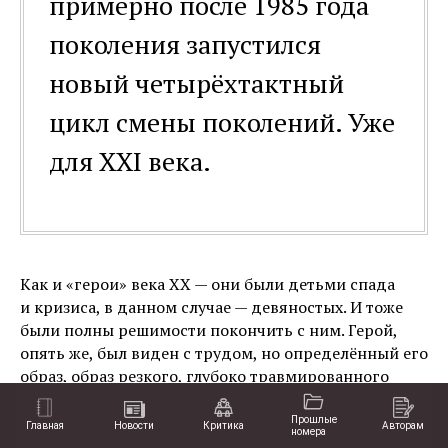
примерно после 1985 года
поколения запустился
новый четырёхтактный
цикл смены поколений. Уже
для XXI века.
Как и «герои» века XX — они были детьми спада
и кризиса, в данном случае — девяностых. И тоже
были полны решимости покончить с ним. Герой,
опять же, был виден с трудом, но определённый его
образ, образ резкого, глубоко травмированного
человека, конечно же, оставался.
Для них, живших в ситуации ценностного вакуума —
Прошлые
Главная
Новости
Критика
Авторам
номера
не только в поэзии, но и в поэзии тоже — очень