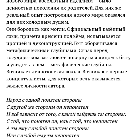
нового мира, абсолютный идеализм — было
ценностью поколения их родителей. Для них же
реальный опыт построения нового мира оказался
для них холодным душем.
Они боролись как могли. Официальный казённый
язык, примета времени подъёма, испытывается
иронией и деконструкцией. Быт оборачивался
метафизическими глубинами. Страх перед
государством заставляет повернуться лицом к быту
и увидеть в нём — метафизические глубины.
Возникает лианозовская школа. Возникают первые
концептуалисты, для которых речь оказывается
важнее личности автора.
Народ с одной понятен стороны
С другой же стороны он непонятен
И всё зависит от того, с какой зайдешь ты стороны:
С той, что понятен он, иль с той, что непонятен
А ты ему с любой понятен стороны
Или с любой ему ты непонятен