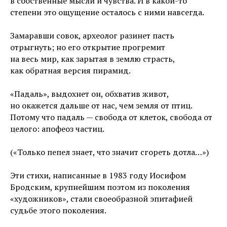
в собственные мысли и чувства. И в какой-то
степени это ощущение осталось с ними навсегда.
Замаравши совок, археолог разинет пасть
отрыгнуть; но его открытие прогремит
на весь мир, как зарытая в землю страсть,
как обратная версия пирамид.
«Падаль», выдохнет он, обхватив живот,
но окажется дальше от нас, чем земля от птиц.
Потому что падаль — свобода от клеток, свобода от
целого: апофеоз частиц.
(«Только пепел знает, что значит сгореть дотла…»)
Эти стихи, написанные в 1983 году Иосифом
Бродским, крупнейшим поэтом из поколения
«художников», стали своеобразной эпитафией
судьбе этого поколения.