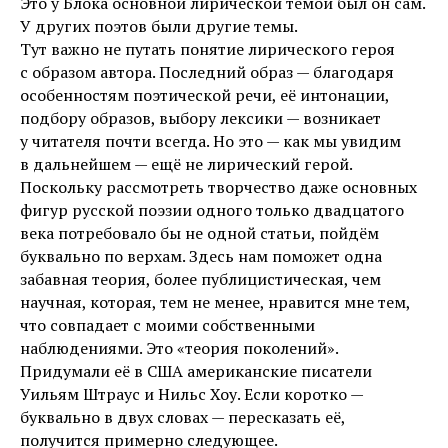
Это у Блока основной лирической темой был он сам.
У других поэтов были другие темы.
Тут важно не путать понятие лирического героя
с образом автора. Последний образ — благодаря
особенностям поэтической речи, её интонации,
подбору образов, выбору лексики — возникает
у читателя почти всегда. Но это — как мы увидим
в дальнейшем — ещё не лирический герой.
Поскольку рассмотреть творчество даже основных
фигур русской поэзии одного только двадцатого
века потребовало бы не одной статьи, пойдём
буквально по верхам. Здесь нам поможет одна
забавная теория, более публицистическая, чем
научная, которая, тем не менее, нравится мне тем,
что совпадает с моими собственными
наблюдениями. Это «теория поколений».
Придумали её в США американские писатели
Уильям Штраус и Нильс Хоу. Если коротко —
буквально в двух словах — пересказать её,
получится примерно следующее.