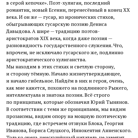
в серой кепочке». Поэт-хулиган, последний
романтик, новый Есенин, перенесённый в конец XX
века. И он же — гусар, из иронических стихов,
обыгрывающих гусарскую поэзию Дениса
Давыдова. А шире — традицию поэтов-
аристократов XIX века, когда даже поэзия —
разновидность государственного служения. Что,
впрочем, не исключало гусарского же, подлинно
аристократического хулиганства.
Мы находим в этих стихах и светлую сторону,
и сторону тёмную. Начало жизнеутверждающее,
и начало гибельное. Найдём в них и героя, очень,
как мне кажется, похожего на подлинного Рыжего,
интеллектуала и знатока поэзии. Всё строго
по принципам, которые обозначил Юрий Тынянов.
В соответствии с теми же принципами, мы видим
прозаизмы, видим опору на мощную поэтическую
традицию, где встречаем отзвуки Блока, Георгия
Иванова, Бориса Слуцкого, Иннокентия Анненского.
Только очень неискушённый читатель не заметит,