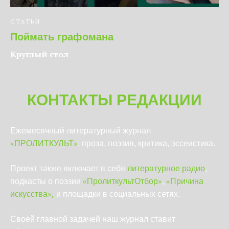
СТАТЬИ
Поймать графомана
Круглый стол
КОНТАКТЫ РЕДАКЦИИ
Ежемесячный литературный журнал
«
»
ПРОЛИТКУЛЬТ
: проза, поэзия, критика, эссеистика.
Проект также включает в себя
литературное радио
,
«
»
«
подкасты о поэзии
ПролиткультОтбор
,
Причина
»,
искусства
и площадки в социальных сетях.
Своей главной задачей наш журнал ставит