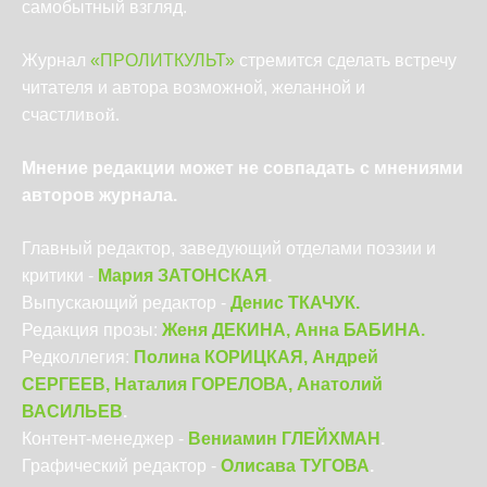
самобытный взгляд.
Журнал
«
ПРОЛИТКУЛЬТ
»
стремится сделать встречу
читателя и автора возможной, желанной и
вой.
счастли
Мнение редакции может не совпадать с мнениями
авторов журнала.
Главный редактор, заведующий отделами поэзии и
критики -
Мария ЗАТОНСКАЯ
.
Выпускающий редактор -
Денис ТКАЧУК
.
.
Редакция прозы:
Женя ДЕКИНА
,
Анна БАБИНА
Редколлегия:
Полина КОРИЦКАЯ
, Андрей
СЕРГЕЕВ, Наталия ГОРЕЛОВА,
Анатолий
ВАСИЛЬЕВ
.
Контент-менеджер -
Вениамин ГЛЕЙХМАН
.
Графический редактор -
Олисава ТУГОВА
.