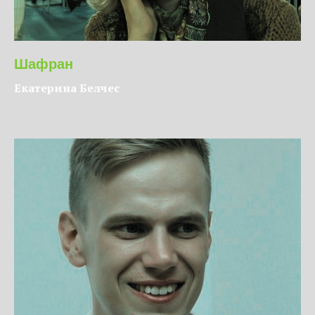
Шафран
Екатерина Белчес