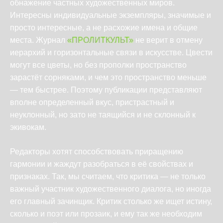
обнажение частных художественных миров.
Интересны индивидуальные экземпляры, значимые и
просто интересные, а не расхожие имена и общие
места. Журнал
«
ПРОЛИТКУЛЬТ
»
не верит в отмену
иерархий и горизонтальные связи в искусстве. Цвести
могут все цветы, но без прополки пространство
зарастёт сорняками, и чем это пространство меньше
— тем быстрее. Поэтому публикации представляют
вполне определенный вкус, пристрастный и
неуклонный, но зато не таящийся и не склонный к
экивокам.
Редакторы хотят способствовать приращению
гармонии и жаждут разобраться в её свойствах и
признаках. Так, мы считаем, что критика — не только
важный участник художественного диалога, но иногда
его главный зачинщик. Критик столько же ищет истину,
сколько и поэт или прозаик, и ему так же необходим