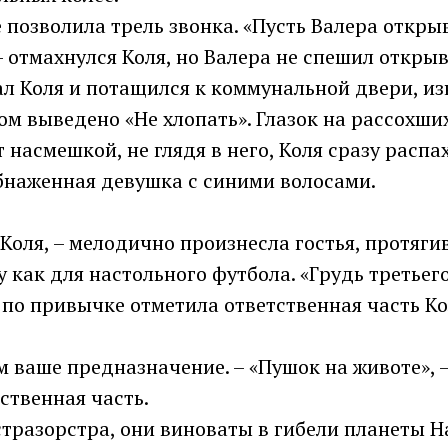
 позволила трель звонка. «Пусть Валера открыв
 – отмахнулся Коля, но Валера не спешил открыв
ал Коля и потащился к коммунальной двери, из
м выведено «Не хлопать». Глазок на рассохши
 насмешкой, не глядя в него, Коля сразу распа
обнаженная девушка с синими волосами.
 Коля, – мелодично произнесла гостья, протяг
 как для настольного футбола. «Грудь третьего
 по привычке отметила ответственная часть Ко
м ваше предназначение. – «Пушок на животе», 
ственная часть.
стразорстра, они виноваты в гибели планеты Н