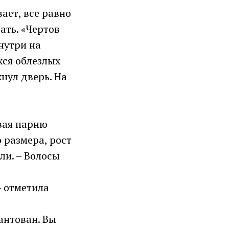
ает, все равно
ать. «Чертов
нутри на
хся облезлых
хнул дверь. На
ивая парню
 размера, рост
ли. – Волосы
– отметила
антован. Вы