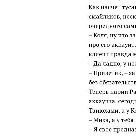
Как насчет тус
смайликов, неск
очередного сам
– Коля, ну что 
про его аккаунт
клиент правда м
– Да ладно, у не
– Приветик, – за
без обязательст
Теперь парни Ра
аккаунта, сегод
Танюхами, а у К
– Миха, а у теб
– Я свое предна