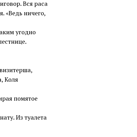
говор. Вся раса
я. «Ведь ничего,
каким угодно
лестнице.
 визитерша,
, Коля
тирая помятое
нату. Из туалета