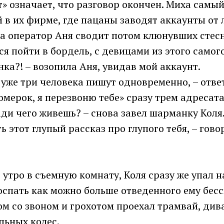
от» означает, что разговор окончен. Миха самы
 в их фирме, где пацаны заводят аккаунты от
, а оператор Аня сводит потом клюнувших стес
я пойти в бордель, с девицами из этого самог
нка?! – возопила Аня, увидав мой аккаунт.
» уже три человека пишут одновременно, – отве
мерок, я перезвоню тебе» сразу трем адресата
ади чего живешь? – снова завел шарманку Коля
ь этот глупый рассказ про глупого тебя, – гово
утро в съемную комнату, Коля сразу же упал н
оспать как можно больше отведенного ему бес
ом со звоном и грохотом проехал трамвай, див
льных колес.