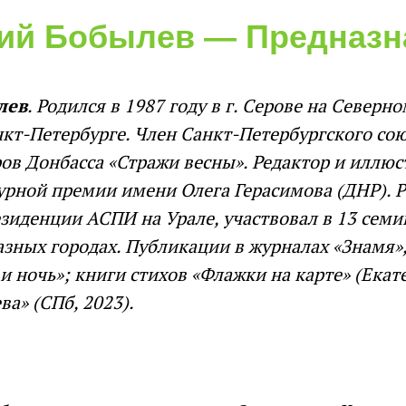
ий Бобылев — Предназн
лев
. Родился в 1987 году в г. Серове на Северно
нкт-Петербурге. Член Санкт-Петербургского сою
ов Донбасса «Стражи весны». Редактор и иллюс
урной премии имени Олега Герасимова (ДНР). Р
зиденции АСПИ на Урале, участвовал в 13 сем
азных городах. Публикации в журналах «Знамя»,
 и ночь»; книги стихов «Флажки на карте» (Екат
ва» (СПб, 2023).