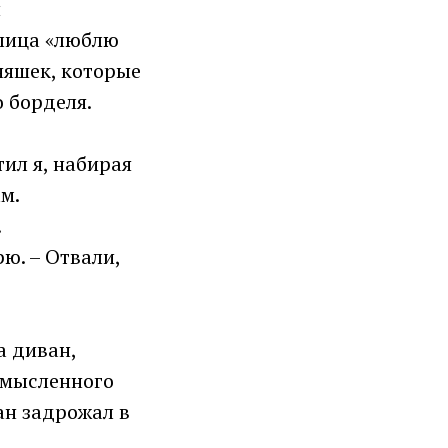
й
 лица «люблю
няшек, которые
о борделя.
тил я, набирая
м.
.
рю. – Отвали,
а диван,
смысленного
ан задрожал в