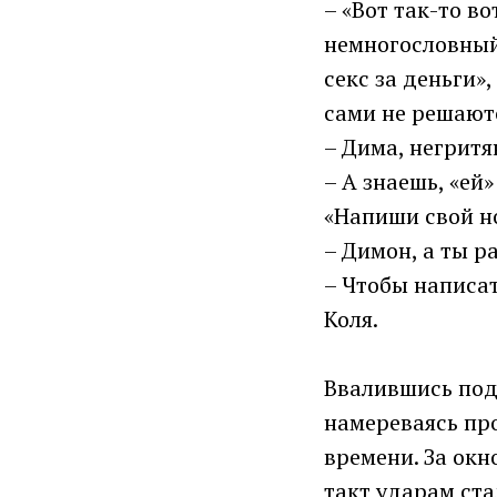
– «Вот так-то в
немногословный
секс за деньги»
сами не решаютс
– Дима, негритя
– А знаешь, «ей
«Напиши свой но
– Димон, а ты р
– Чтобы написат
Коля.
Ввалившись под 
намереваясь пр
времени. За окн
такт ударам ста