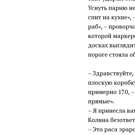
Уснуть парню не
спит на кухне»,
раб», – проворч
которой маркеро
досках выглядит
пороге стояла 
– Здравствуйте,
плоскую коробку
примерно 170, –
прямые».
– Я принесла ва
Колина безответ
– Это раса эрар