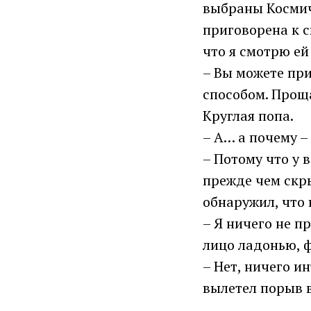
выбраны Космич
приговорена к с
что я смотрю ей
– Вы можете при
способом. Проща
Круглая попа.
– А… а почему –
– Потому что у 
прежде чем скры
обнаружил, что 
– Я ничего не п
лицо ладонью, ф
– Нет, ничего и
вылетел порыв в