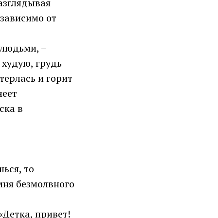
разглядывая
езависимо от
 людьми, –
худую, грудь –
ытерлась и горит
неет
ска в
шься, то
мня безмолвного
Детка, привет!