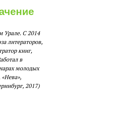
ачение
м Урале. С 2014
за литераторов,
тратор книг,
аботал в
инарах молодых
 «Нева»,
еринбург, 2017)