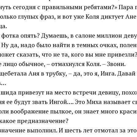
ануть сегодня с правильными ребятами?» Пара
олько глупых фраз, и вот уже Коля диктует Ан
ца.
за фотка опять? Думаешь, в салоне миллион деву
. Ну да, надо было найти в темных очках, полен
ожет сказать, что не та, кого вы мне привезли
е лицо обычное, – отмахнулся Коля. – Звони.
щебетала Аня в трубку, – да, это я, Инга. Давай
в…
шида привезут на место встречи девицу, похо
ня ее будут звать Ингой…. Это Миха называет 
оли воображение пылкое, он знает много крас
я какое предназначение?
значение выполнил. И шесть лет отмотал за это.