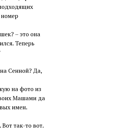
 подходящих
е номер
шек? – это она
ился. Теперь
?
 на Сенной? Да,
жую на фото из
своих Машами да
ивых имен.
 Вот так-то вот.