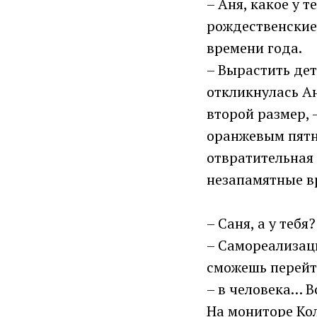
– Аня, какое у 
рождественские
времени года.
– Вырастить де
откликнулась Ан
второй размер, 
оранжевым пятн
отвратительная 
незапамятные в
– Саня, а у тебя?
– Самореализаци
сможешь перейт
– в человека… В
На мониторе Ко