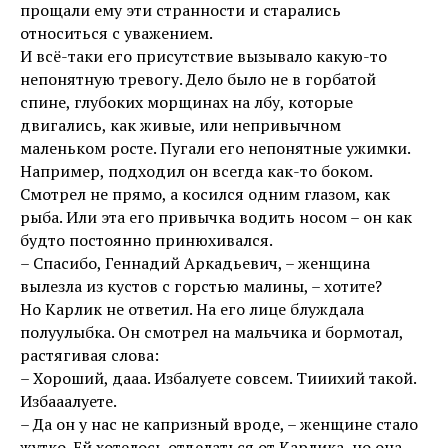
прощали ему эти странности и старались
относиться с уважением.
И всё-таки его присутствие вызывало какую-то
непонятную тревогу. Дело было не в горбатой
спине, глубоких морщинах на лбу, которые
двигались, как живые, или непривычном
маленьком росте. Пугали его непонятные ужимки.
Например, подходил он всегда как-то боком.
Смотрел не прямо, а косился одним глазом, как
рыба. Или эта его привычка водить носом – он как
будто постоянно принюхивался.
– Спасибо, Геннадий Аркадьевич, – женщина
вылезла из кустов с горстью малины, – хотите?
Но Карлик не ответил. На его лице блуждала
полуулыбка. Он смотрел на мальчика и бормотал,
растягивая слова:
– Хороший, дааа. Избалуете совсем. Тииихий такой.
Избааалуете.
– Да он у нас не капризный вроде, – женщине стало
жутко. Ей хотелось отделаться от Карлика, но она