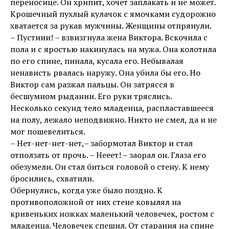
переносице. Он хрипит, хочет заплакать и не может.
Крошечный пухлый кулачок с ямочками судорожно
хватается за рукав мужчины. Женщины отпрянули.
– Пустиии! – взвизгнула жена Виктора. Вскочила с
пола и с яростью накинулась на мужа. Она колотила
по его спине, пинала, кусала его. Небывалая
ненависть рвалась наружу. Она убила бы его. Но
Виктор сам разжал пальцы. Он затрясся в
бесшумном рыдании. Его руки тряслись.
Несколько секунд тело младенца, распластавшееся
на полу, лежало неподвижно. Никто не смел, да и не
мог пошевелиться.
– Нет-нет-нет-нет,– забормотал Виктор и стал
отползать от прочь. – Нееет! – заорал он. Глаза его
обезумели. Он стал биться головой о стену. К нему
бросились, схватили.
Обернулись, когда уже было поздно. К
противоположной от них стене ковылял на
кривеньких ножках маленький человечек, ростом с
младенца. Человечек спешил. От старания на спине