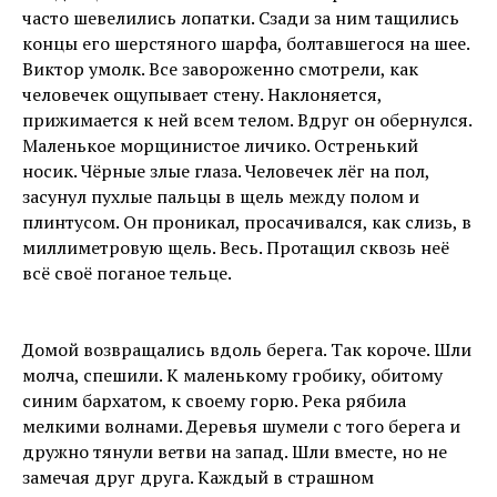
часто шевелились лопатки. Сзади за ним тащились
концы его шерстяного шарфа, болтавшегося на шее.
Виктор умолк. Все завороженно смотрели, как
человечек ощупывает стену. Наклоняется,
прижимается к ней всем телом. Вдруг он обернулся.
Маленькое морщинистое личико. Остренький
носик. Чёрные злые глаза. Человечек лёг на пол,
засунул пухлые пальцы в щель между полом и
плинтусом. Он проникал, просачивался, как слизь, в
миллиметровую щель. Весь. Протащил сквозь неё
всё своё поганое тельце.
Домой возвращались вдоль берега. Так короче. Шли
молча, спешили. К маленькому гробику, обитому
синим бархатом, к своему горю. Река рябила
мелкими волнами. Деревья шумели с того берега и
дружно тянули ветви на запад. Шли вместе, но не
замечая друг друга. Каждый в страшном