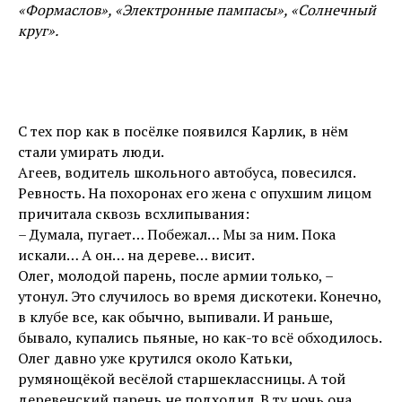
«Формаслов», «Электронные пампасы», «Солнечный
круг».
С тех пор как в посёлке появился Карлик, в нём
стали умирать люди.
Агеев, водитель школьного автобуса, повесился.
Ревность. На похоронах его жена с опухшим лицом
причитала сквозь всхлипывания:
– Думала, пугает… Побежал… Мы за ним. Пока
искали… А он… на дереве… висит.
Олег, молодой парень, после армии только, –
утонул. Это случилось во время дискотеки. Конечно,
в клубе все, как обычно, выпивали. И раньше,
бывало, купались пьяные, но как-то всё обходилось.
Олег давно уже крутился около Катьки,
румянощёкой весёлой старшеклассницы. А той
деревенский парень не подходил. В ту ночь она