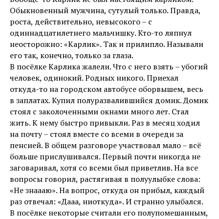
Обыкновенный мужчина, сутулый только. Правда,
роста, действительно, невысокого – с
одиннадцатилетнего мальчишку. Кто-то ляпнул
неосторожно: «Карлик». Так и прилипло. Называли
его так, конечно, только за глаза.
В посёлке Карлика жалели. Что с него взять – убогий
человек, одинокий. Родных никого. Приехал
откуда-то на городском автобусе оборвышем, весь
в заплатах. Купил полуразвалившийся домик. Домик
стоял с заколоченными окнами много лет. Стал
жить. К нему быстро привыкли. Раз в месяц ходил
на почту – стоял вместе со всеми в очереди за
пенсией. В общем разговоре участвовал мало – всё
больше прислушивался. Первый почти никогда не
заговаривал, хотя со всеми был приветлив. На все
вопросы говорил, растягивая в полуулыбке слова:
«Не знаааю». На вопрос, откуда он прибыл, каждый
раз отвечал: «Дааа, ниоткуда». И странно улыбался.
В посёлке некоторые считали его полупомешанным,