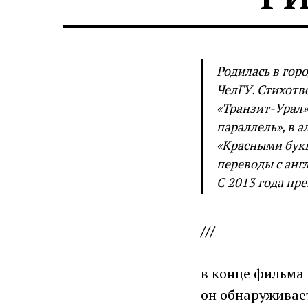
Родилась в гор
ЧелГУ. Стихотв
«Транзит-Урал»,
параллель», в 
«Красными букв
переводы с анг
С 2013 года пр
///
в конце фильма
он обнаруживае