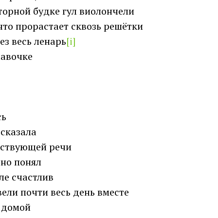
торной будке гул виолончели
что прорастает сквозь решётки
ез весь ленарь
[i]
лавочке
сь
 сказала
ествующей речи
вно понял
ле счастлив
ели почти весь день вместе
е домой