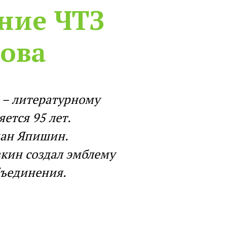
ние ЧТЗ
ова
 – литературному
ется 95 лет.
ман Япишин.
вкин создал эмблему
бъединения.