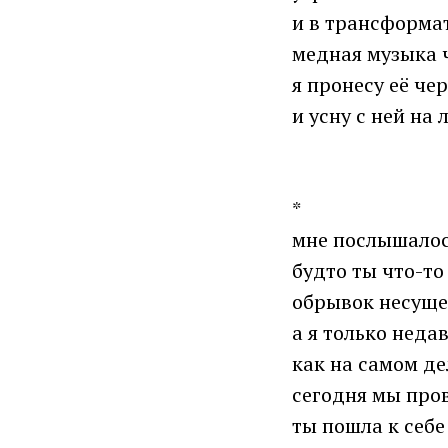
и в трансформа
медная музыка 
я пронесу её чер
и усну с ней на 
*
мне послышало
будто ты что-то
обрывок несущ
а я только неда
как на самом де
сегодня мы пров
ты пошла к себ