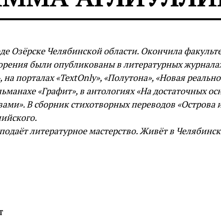
оде Озёрске Челябинской области. Окончила факульт
орения были опубликованы в литературных журналах
 на порталах «TextOnly», «Полутона», «Новая реально
альманахе «Графит», в антологиях «На достаточных ос
ами». В сборник стихотворных переводов «Острова 
лийского.
еподаёт литературное мастерство. Живёт в Челябинск
т