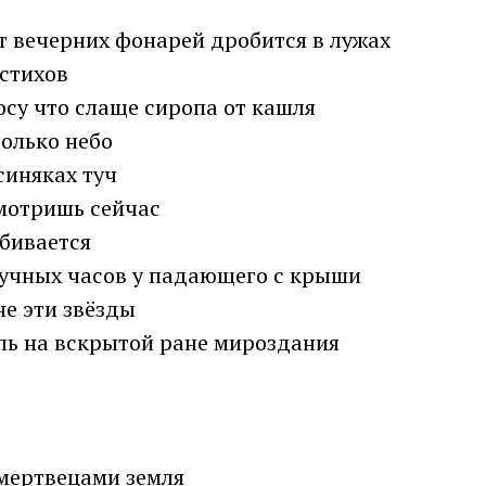
ет вечерних фонарей дробится в лужах
 стихов
осу что слаще сиропа от кашля
только небо
 синяках туч
смотришь сейчас
сбивается
ручных часов у падающего с крыши
не эти звёзды
ль на вскрытой ране мироздания
мертвецами земля