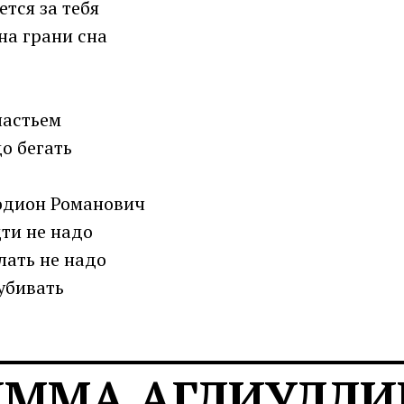
ется за тебя
на грани сна
частьем
до бегать
Родион Романович
ти не надо
лать не надо
убивать
ИММА АГЛИУЛЛИ