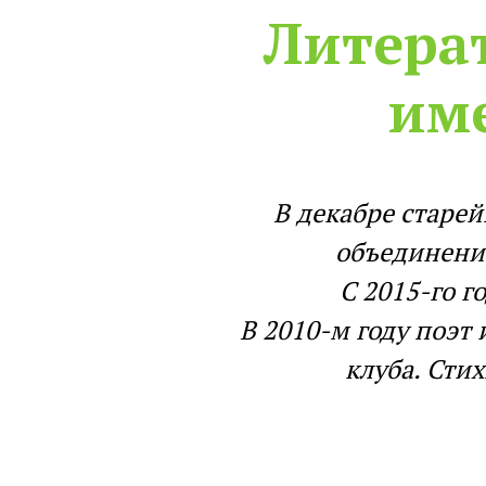
Литера
им
В декабре старе
объединению
С 2015-го 
В 2010-м году поэт
клуба. Сти