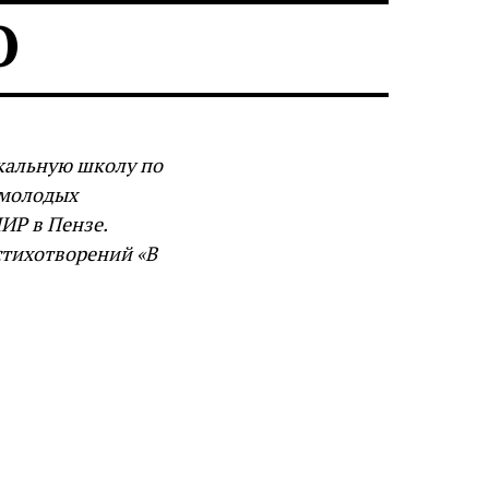
О
ыкальную школу по
 молодых
ИР в Пензе.
стихотворений «В