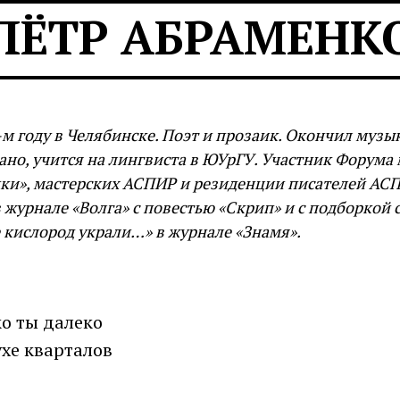
ПЁТР АБРАМЕНК
-м году в Челябинске. Поэт и прозаик. Окончил муз
ано, учится на лингвиста в ЮУрГУ. Участник Форума
ки», мастерских АСПИР и резиденции писателей АСП
 журнале «Волга» с повестью «Скрип» и с подборкой 
е кислород украли…» в журнале «Знамя».
ко ты далеко
ухе кварталов