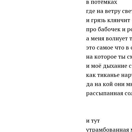
в потёмках
где на ветру св
и грязь клянчит
про бабочек и р
а меня волнует 
это самое что в
на которое ты 
и моё дыхание 
как тиканье на
да на кой они м
рассыпанная со
и тут
утрамбованная 