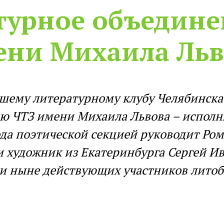
турное объедине
ени Михаила Льв
йшему литературному клубу Челябинска
 ЧТЗ имени Михаила Львова – исполня
года поэтической секцией руководит Ро
 и художник из Екатеринбурга Сергей И
хи ныне действующих участников лито