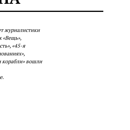
ет журналистики
 «Вещь»,
сть», «45-я
нованиях»,
и корабли» вошли
е.