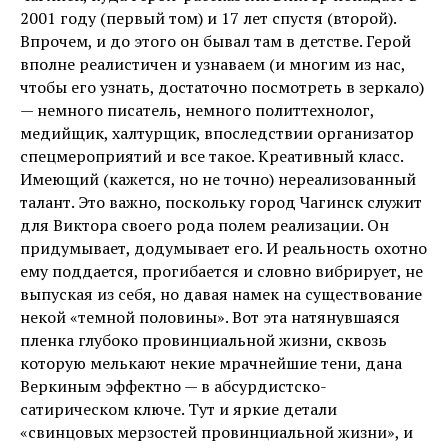
2001 году (первый том) и 17 лет спустя (второй).
Впрочем, и до этого он бывал там в детстве. Герой
вполне реалистичен и узнаваем (и многим из нас,
чтобы его узнать, достаточно посмотреть в зеркало)
— немного писатель, немного политтехнолог,
медийщик, халтурщик, впоследствии организатор
спецмероприятий и все такое. Креативный класс.
Имеющий (кажется, но не точно) нереализованный
талант. Это важно, поскольку город Чагинск служит
для Виктора своего рода полем реализации. Он
придумывает, додумывает его. И реальность охотно
ему поддается, прогибается и словно вибрирует, не
выпуская из себя, но давая намек на существование
некой «темной половины». Вот эта натянувшаяся
пленка глубоко провинциальной жизни, сквозь
которую мелькают некие мрачнейшие тени, дана
Веркиным эффектно — в абсурдистско-
сатирическом ключе. Тут и яркие детали
«свинцовых мерзостей провинциальной жизни», и