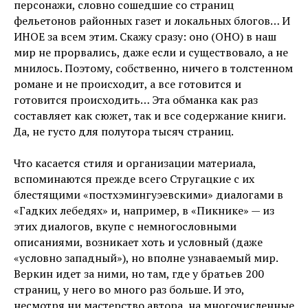
персонажи, словно сошедшие со страниц
фельетонов районных газет и локальных блогов… И
ИНОЕ за всем этим. Скажу сразу: оно (ОНО) в наш
мир не прорвались, даже если и существовало, а не
мнилось. Поэтому, собственно, ничего в толстенном
романе и не происходит, а все готовится и
готовится происходить… Эта обманка как раз
составляет как сюжет, так и все содержание книги.
Да, не густо для полутора тысяч страниц.
Что касается стиля и организации материала,
вспоминаются прежде всего Стругацкие с их
блестящими «постхэмингуэевскими» диалогами в
«Гадких лебедях» и, например, в «Пикнике» — из
этих диалогов, вкупе с немногословными
описаниями, возникает хоть и условный (даже
«условно западный»), но вполне узнаваемый мир.
Веркин идет за ними, но там, где у братьев 200
страниц, у него во много раз больше. И это,
несмотря ни мастерство автора, на многочисленные