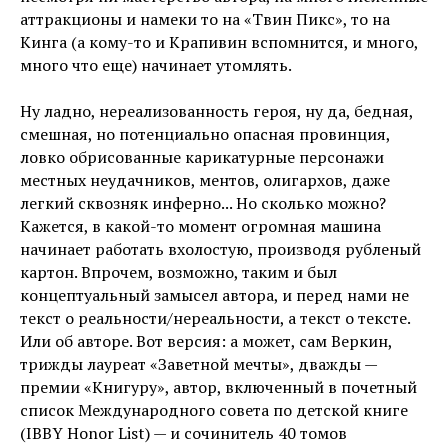
аттракционы и намеки то на «Твин Пикс», то на
Кинга (а кому-то и Крапивин вспомнится, и много,
много что еще) начинает утомлять.
Ну ладно, нереализованность героя, ну да, бедная,
смешная, но потенциально опасная провинция,
ловко обрисованные карикатурные персонажи
местных неудачников, ментов, олигархов, даже
легкий сквозняк инферно... Но сколько можно?
Кажется, в какой-то момент огромная машина
начинает работать вхолостую, производя рубленый
картон. Впрочем, возможно, таким и был
концептуальный замысел автора, и перед нами не
текст о реальности/нереальности, а текст о тексте.
Или об авторе. Вот версия: а может, сам Веркин,
трижды лауреат «Заветной мечты», дважды —
премии «Книгуру», автор, включенный в почетный
список Международного совета по детской книге
(IBBY Honor List) — и сочинитель 40 томов