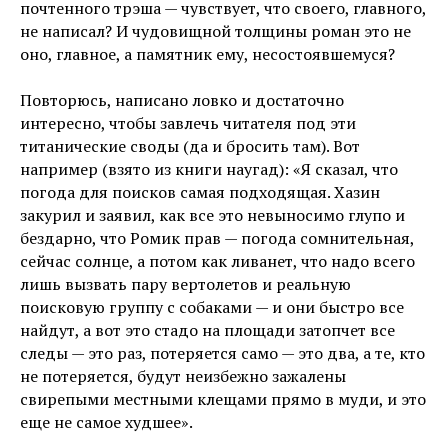
почтенного трэша — чувствует, что своего, главного,
не написал? И чудовищной толщины роман это не
оно, главное, а памятник ему, несостоявшемуся?
Повторюсь, написано ловко и достаточно
интересно, чтобы завлечь читателя под эти
титанические своды (да и бросить там). Вот
например (взято из книги наугад): «Я сказал, что
погода для поисков самая подходящая. Хазин
закурил и заявил, как все это невыносимо глупо и
бездарно, что Ромик прав — погода сомнительная,
сейчас солнце, а потом как ливанет, что надо всего
лишь вызвать пару вертолетов и реальную
поисковую группу с собаками — и они быстро все
найдут, а вот это стадо на площади затопчет все
следы — это раз, потеряется само — это два, а те, кто
не потеряется, будут неизбежно зажалены
свирепыми местными клещами прямо в муди, и это
еще не самое худшее».