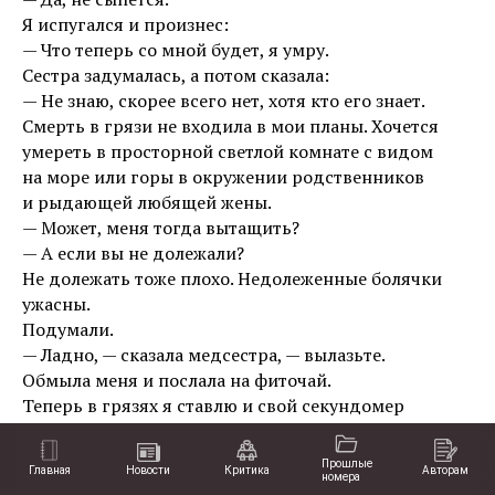
Я испугался и произнес:
— Что теперь со мной будет, я умру.
Сестра задумалась, а потом сказала:
— Не знаю, скорее всего нет, хотя кто его знает.
Смерть в грязи не входила в мои планы. Хочется
умереть в просторной светлой комнате с видом
на море или горы в окружении родственников
и рыдающей любящей жены.
— Может, меня тогда вытащить?
— А если вы не долежали?
Не долежать тоже плохо. Недолеженные болячки
ужасны.
Подумали.
— Ладно, — сказала медсестра, — вылазьте.
Обмыла меня и послала на фиточай.
Теперь в грязях я ставлю и свой секундомер
с сигналом.
Прошлые
Главная
Новости
Критика
Авторам
***
номера