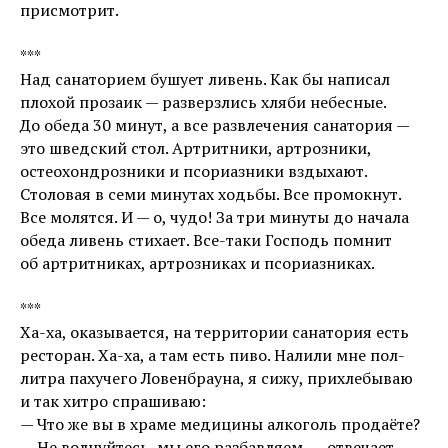
присмотрит.
***
Над санаторием бушует ливень. Как бы написал
плохой прозаик — разверзлись хляби небесные.
До обеда 30 минут, а все развлечения санатория —
это шведский стол. Артритники, артрозники,
остеохондрозники и псориазники вздыхают.
Столовая в семи минутах ходьбы. Все промокнут.
Все молятся. И — о, чудо! За три минуты до начала
обеда ливень стихает. Все-таки Господь помнит
об артритниках, артрозниках и псориазниках.
***
Ха-ха, оказывается, на территории санатория есть
ресторан. Ха-ха, а там есть пиво. Налили мне пол-
литра пахучего Ловенбрауна, я сижу, прихлебываю
и так хитро спрашиваю:
— Что же вы в храме медицины алкоголь продаёте?
— Не волнуйтесь, мы его разбавляем, — отвечает