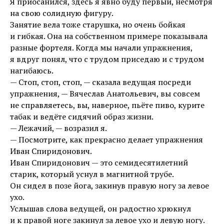
Я приосанился, здесь я явно буду первый, несмотря
на свою солидную фигуру.
Занятие вела тоже старушка, но очень бойкая
и гибкая. Она на собственном примере показывала
разные фортеля. Когда мы начали упражнения,
я вдруг понял, что с трудом приседаю и с трудом
нагибаюсь.
— Стоп, стоп, стоп, — сказала ведущая посреди
упражнения, — Вячеслав Анатольевич, вы совсем
не справляетесь, вы, наверное, пьёте пиво, курите
табак и ведёте сидячий образ жизни.
— Лежачий, — возразил я.
— Посмотрите, как прекрасно делает упражнения
Иван Спиридонович.
Иван Спиридонович — это семидесятилетний
старик, который уснул в магнитной трубе.
Он сидел в позе йога, закинув правую ногу за левое
ухо.
Услышав слова ведущей, он радостно хрюкнул
и к правой ноге закинул за левое ухо и левую ногу.