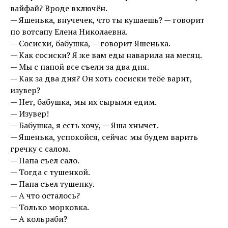
вайфай? Вроде включён.
— Яшенька, внучечек, что ты кушаешь? — говорит
по вотсапу Елена Николаевна.
— Сосиски, бабушка, — говорит Яшенька.
— Как сосиски? Я же вам еды наварила на месяц.
— Мы с папой все съели за два дня.
— Как за два дня? Он хоть сосиски тебе варит,
изувер?
— Нет, бабушка, мы их сырыми едим.
— Изувер!
— Бабушка, я есть хочу, — Яша хнычет.
— Яшенька, успокойся, сейчас мы будем варить
гречку с салом.
— Папа съел сало.
— Тогда с тушенкой.
— Папа съел тушенку.
— А что осталось?
— Только морковка.
— А кольраби?