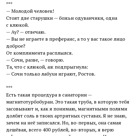
***
— Молодой человек!
Стоят две старушки — божьи одуванчики, одна
с клюкой.
— Ау? — отвечаю.
— Вы не играете в преферанс, а то у вас такое лицо
доброе?
От комплимента расплылся.
— Сочи, разве, — говорю.
Та, что с клюкой, аж подпрыгнула:
— Сочи только лабухи играют, Ростов.
***
Есть такая процедура в санатории —
магнитотурбобуран. Это такая труба, в которую тебя
засовывают и, как я понимаю, магнитными полями
долбят соль в твоих артритных суставах. Я не знаю,
зачем на неё записался. Но, во-первых, она самая
дешёвая, всего 400 рублей, во-вторых, я верю