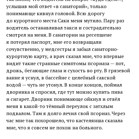
услышав мой ответ «в санаторий», только
понимающе кивнул головой. Всю дорогу
до курортного места Саки меня мутило. Пару раз
водитель останавливал такси и сострадательно
смотрел на меня. В санатории на ресепшене
я потерял паспорт, мне его возвращали
сочувственно, у медсестры я забыл санаторно-
курортную карту, а врач сказал мне, что впервые
видит такие странные симптомы псориаза — пот,
дрожь, бегающие глаза и сухость во рту. В грязевой
ванне я уснул, в бассейне с целебный сакской
водой — чуть не утонул. В конце концов, поймал
дворника и спросил, где тут можно купить пива
и сигарет. Дворник понимающе ойкнул и отвёл
меня в какой-то тёмный переулок с затхлым
подвалом. Там я долго лечил свой псориаз. Через
час мне так похорошело, что кастелянша сказала
мне, что я совсем не похож на больного.