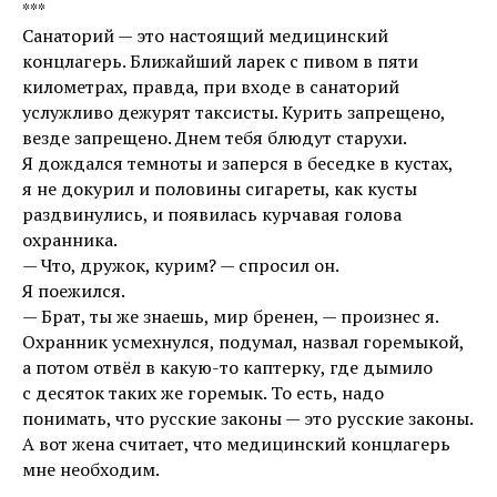
***
Санаторий — это настоящий медицинский
концлагерь. Ближайший ларек с пивом в пяти
километрах, правда, при входе в санаторий
услужливо дежурят таксисты. Курить запрещено,
везде запрещено. Днем тебя блюдут старухи.
Я дождался темноты и заперся в беседке в кустах,
я не докурил и половины сигареты, как кусты
раздвинулись, и появилась курчавая голова
охранника.
— Что, дружок, курим? — спросил он.
Я поежился.
— Брат, ты же знаешь, мир бренен, — произнес я.
Охранник усмехнулся, подумал, назвал горемыкой,
а потом отвёл в какую-то каптерку, где дымило
с десяток таких же горемык. То есть, надо
понимать, что русские законы — это русские законы.
А вот жена считает, что медицинский концлагерь
мне необходим.