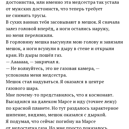
достоинства, или именно эта медсестра так устала
от мужских достоинств, что теперь требует
не снимать трусы.
В сухих ваннах тебя засовывают в мешок. Я сначала
залез головой вперёд, а ноги остались наружу,
но меня переложили.
В горловину мешка высунули мою голову и завязали
мешок, а ноги всунули в дыру в стене и открыли
кран. Из дыры пошёл газ.
— Ааааааа, — закричал я.
— Не волнуйтесь, это не газовая камера, —
успокоила меня медсестра.
Мешок стал надуваться. Я оказался в центре
газового шара.
Мне почему-то представилось, что я космонавт.
Высадился на далеком Марсе и иду (точнее лежу)
по красной планете. Но тут раздалось характерное
шипение, видимо, мешок оказался с дыркой.
Я подумал, что сейчас погибну на Марсе
от недостатка газа. Но мне просто показалось.