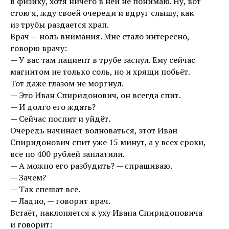
в физику, хотя ничего в ней не понимаю. Ну, вот
стою я, жду своей очереди и вдруг слышу, как
из трубы раздается храп.
Врач — ноль внимания. Мне стало интересно,
говорю врачу:
— У вас там пациент в трубе заснул. Ему сейчас
магнитом не только соль, но и хрящи побьёт.
Тот даже глазом не моргнул.
— Это Иван Спиридонович, он всегда спит.
— И долго его ждать?
— Сейчас поспит и уйдёт.
Очередь начинает волноваться, этот Иван
Спиридонович спит уже 15 минут, а у всех сроки,
все по 400 рублей заплатили.
— А можно его разбудить? — спрашиваю.
— Зачем?
— Так спешат все.
— Ладно, — говорит врач.
Встаёт, наклоняется к уху Ивана Спиридоновича
и говорит: