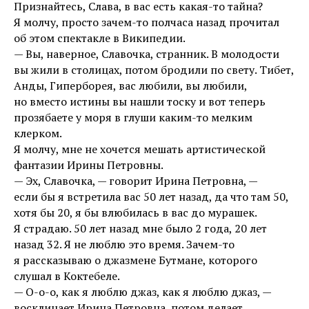
Признайтесь, Слава, в вас есть какая-то тайна?
Я молчу, просто зачем-то полчаса назад прочитал
об этом спектакле в Википедии.
— Вы, наверное, Славочка, странник. В молодости
вы жили в столицах, потом бродили по свету. Тибет,
Анды, Гиперборея, вас любили, вы любили,
но вместо истины вы нашли тоску и вот теперь
прозябаете у моря в глуши каким-то мелким
клерком.
Я молчу, мне не хочется мешать артистической
фантазии Ирины Петровны.
— Эх, Славочка, — говорит Ирина Петровна, —
если бы я встретила вас 50 лет назад, да что там 50,
хотя бы 20, я бы влюбилась в вас до мурашек.
Я страдаю. 50 лет назад мне было 2 года, 20 лет
назад 32. Я не люблю это время. Зачем-то
я рассказываю о джазмене Бутмане, которого
слушал в Коктебеле.
— О-о-о, как я люблю джаз, как я люблю джаз, —
восклицает Ирина Петровна, потом делает