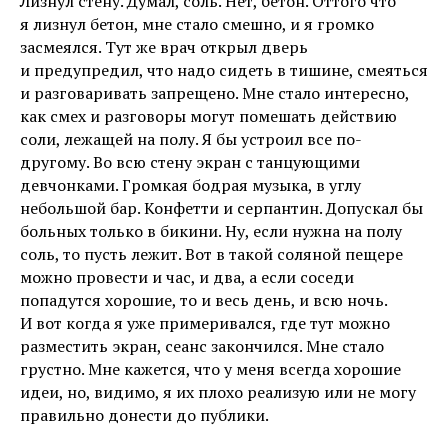
Лизнул стену. Думал, соль. Нет, бетон. Оттого что
я лизнул бетон, мне стало смешно, и я громко
засмеялся. Тут же врач открыл дверь
и предупредил, что надо сидеть в тишине, смеяться
и разговаривать запрещено. Мне стало интересно,
как смех и разговоры могут помешать действию
соли, лежащей на полу. Я бы устроил все по-
другому. Во всю стену экран с танцующими
девчонками. Громкая бодрая музыка, в углу
небольшой бар. Конфетти и серпантин. Допускал бы
больных только в бикини. Ну, если нужна на полу
соль, то пусть лежит. Вот в такой соляной пещере
можно провести и час, и два, а если соседи
попадутся хорошие, то и весь день, и всю ночь.
И вот когда я уже примеривался, где тут можно
разместить экран, сеанс закончился. Мне стало
грустно. Мне кажется, что у меня всегда хорошие
идеи, но, видимо, я их плохо реализую или не могу
правильно донести до публики.