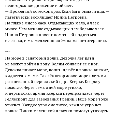
неосторожное движение и ойкает.
— Проклятый остеохондроз. Если бы я была птица, —
патетически восклицает Ирина Петровна.
На пляже много чаек. Отдыхающих мало, а чаек
много. Чем меньше отдыхающих, тем больше чаек.
Ирина Петровна просит помочь ей подняться
с лежака, и мы медленно идём на магнитотерапию.
***
На море в санатории волна. Девочка лет пяти
не может войти в воду. Волны сбивают ее с ног.
Девочка пинает море, вопит, плюёт в волны, визжит,
кидается к маме. Так сёк штормовое море плетьми
разгневанный персидский царь Ксеркс. Ксерксу
помогло. Через семь дней море утихло,
и персидская армия Ксеркса переправилась через
Геллеспонт для завоевания Греции. Наше море тоже
утихнет. Каждое утро оно тихое, каждое утро нет
волны. Пинки маленькой девочки помогут утихнуть