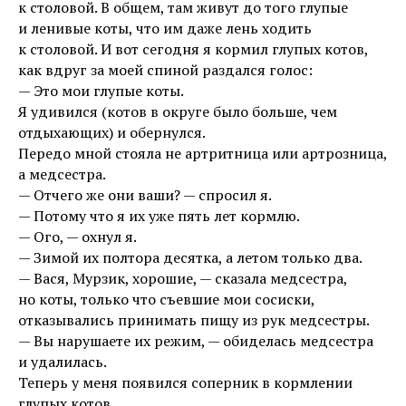
к столовой. В общем, там живут до того глупые
и ленивые коты, что им даже лень ходить
к столовой. И вот сегодня я кормил глупых котов,
как вдруг за моей спиной раздался голос:
— Это мои глупые коты.
Я удивился (котов в округе было больше, чем
отдыхающих) и обернулся.
Передо мной стояла не артритница или артрозница,
а медсестра.
— Отчего же они ваши? — спросил я.
— Потому что я их уже пять лет кормлю.
— Ого, — охнул я.
— Зимой их полтора десятка, а летом только два.
— Вася, Мурзик, хорошие, — сказала медсестра,
но коты, только что съевшие мои сосиски,
отказывались принимать пищу из рук медсестры.
— Вы нарушаете их режим, — обиделась медсестра
и удалилась.
Теперь у меня появился соперник в кормлении
глупых котов.