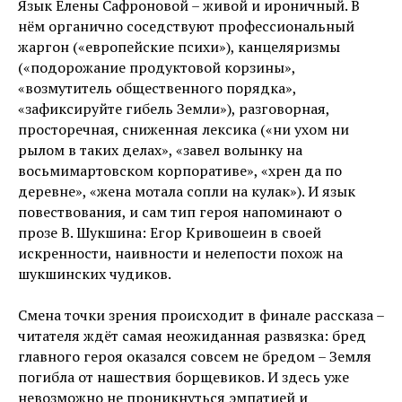
Язык Елены Сафроновой – живой и ироничный. В
нём органично соседствуют профессиональный
жаргон («европейские психи»), канцеляризмы
(«подорожание продуктовой корзины»,
«возмутитель общественного порядка»,
«зафиксируйте гибель Земли»), разговорная,
просторечная, сниженная лексика («ни ухом ни
рылом в таких делах», «завел волынку на
восьмимартовском корпоративе», «хрен да по
деревне», «жена мотала сопли на кулак»). И язык
повествования, и сам тип героя напоминают о
прозе В. Шукшина: Егор Кривошеин в своей
искренности, наивности и нелепости похож на
шукшинских чудиков.
Смена точки зрения происходит в финале рассказа –
читателя ждёт самая неожиданная развязка: бред
главного героя оказался совсем не бредом – Земля
погибла от нашествия борщевиков. И здесь уже
невозможно не проникнуться эмпатией и