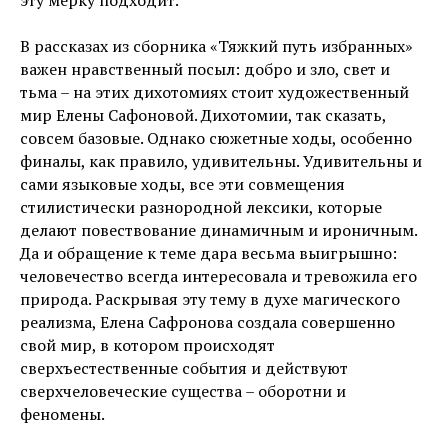
эту мерку подходит.
В рассказах из сборника «Тяжкий путь избранных»
важен нравственный посыл: добро и зло, свет и
тьма – на этих дихотомиях стоит художественный
мир Елены Сафоновой. Дихотомии, так сказать,
совсем базовые. Однако сюжетные ходы, особенно
финалы, как правило, удивительны. Удивительны и
сами языковые ходы, все эти совмещения
стилистически разнородной лексики, которые
делают повествование динамичным и ироничным.
Да и обращение к теме дара весьма выигрышно:
человечество всегда интересовала и тревожила его
природа. Раскрывая эту тему в духе магического
реализма, Елена Сафронова создала совершенно
свой мир, в котором происходят
сверхъестественные события и действуют
сверхчеловеческие существа – оборотни и
феномены.