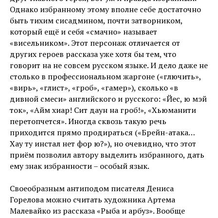
Однако избранному этому вполне себе достаточно
быть тихим сисадмином, почти затворником,
который ещё и себя «смачно» называет
«висельником». Этот персонаж отличается от
других героев рассказа уже хотя бы тем, что
говорит на не совсем русском языке. И дело даже не
столько в профессиональном жаргоне («глючить»,
«вирь», «глист», «гроб», «гамер»), сколько «в
дивной смеси» английского и русского: «Йес, ю мэй
ток», «Айм хиар! Сит даун на гроб!», «Хьюманити
перетопчется». Иногда сквозь такую речь
приходится прямо продираться («Брейн-атака…
Хау ту инстал нет фор ю?»), но очевидно, что этот
приём позволил автору выделить избранного, дать
ему знак избранности – особый язык.
Своеобразным антиподом писателя Дениса
Горелова можно считать художника Артема
Малевайко из рассказа «Рыба и арбуз». Вообще