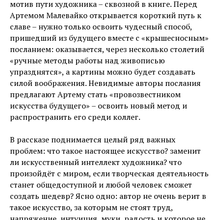
мотив пути художника – сквозной в книге. Перед
Артемом Малевайко открывается короткий путь к
славе – нужно только освоить чудесный способ,
пришедший из будущего вместе с «крышесносным»
посланием: оказывается, через несколько столетий
«ручные методы работы над живописью
упразднятся», а картины можно будет создавать
силой воображения. Невидимые авторы послания
предлагают Артему стать «провозвестником
искусства будущего» – освоить новый метод и
распространить его среди коллег.
В рассказе поднимается целый ряд важных
проблем: что такое настоящее искусство? заменит
ли искусственный интеллект художника? что
произойдёт с миром, если творческая деятельность
станет общедоступной и любой человек сможет
создать шедевр? Ясно одно: автор не очень верит в
такое искусство, за которым не стоят труд,
напряжение, интуиция, муки, радость и которое не