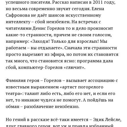
успешного писателя. Рассказ написан в 2011 году,
но весьма современно звучит сегодня. Елена
Сафронова не даёт шансов искусственному
интеллекту – сбой неизбежен. На встречах с
читателями Денис Горелов то и дело произносит
какие-то странности, причем не своим голосом,
например: «Заходи! Только для взрослых! Мы
работаем – вы отдыхаете». Сначала эти странности
просто вырезают из эфира, но потом их становится
так много, что становится ясно: программа дала
сбой, компьютер-Горелов «глючит».
Фамилия героя – Горелов – вызывает ассоциацию с
известным выражением «артист погорелого
театра»: талант либо есть, либо его нет, и если его
нет, то никакие чудеса не помогут. А пойдёшь на
обман – разоблачение неизбежно.
Но гений в рассказе всё-таки имеется – Эдик Лейсле,
друг главного героя, вот уж и правда избранный.