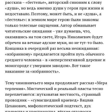
рассказа – «бестелье», авторский синоним к слову
«душа», но ведь именно души у героя при жизни и
недоставало. Поэтому, может быть, и не «душа», а
«бестелье»: в земном мире герою были знакомы
только телесные ощущения. Автор обманывает
читательские ожидания – уже думаешь, что,
оказавшись на том свете, Игорь Николаевич будет
обречен на вечные адские муки, но не тут-то было.
Концовка в очередной раз весьма неожиданная:
«избранному» предлагается пройти путь обычного
среднего человека – в «неперспективной деревне и
моногороде с умершим заводом». Вот такое
наказание за «избранность».
Тему чиновничьего мира продолжает рассказ «Мера
терпения». Мистический и реальный пласты тесно
переплетаются: жутковатая местность, странный
проводник – «сумасшедший краевед» Вацлав
Цеханович, мифопоэтический подтекст, дух
язычества и христианства, лёгкие отголоски