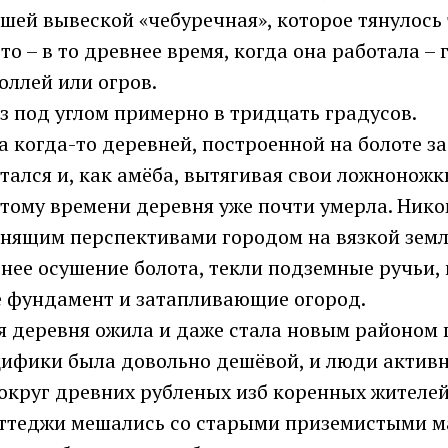
шей вывеской «чебуречная», которое тянулось 
-то – в то древнее время, когда она работала –
оллей или огров.
з под углом примерно в тридцать градусов.
 когда-то деревней, построенной на болоте за
тался и, как амёба, вытягивая свои ложноножки
 тому времени деревня уже почти умерла. Нико
нящим перспективами городом на вязкой земле
нее осушение болота, текли подземные ручьи,
 фундамент и затапливающие огород.
я деревня ожила и даже стала новым районом 
цифики была довольно дешёвой, и люди активн
округ древних рубленых изб коренных жителей
ттеджи мешались со старыми приземистыми м