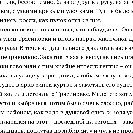
е-как, бессистемно, близко друг к другу, из-за
ым, с узкими кривыми улочками. Тут не было 
ились, росли, как пучок опят из пня.
колько поворотов и понял, что заблудился. Он 
 улиц Трясиновки и вновь набрал заказчика. 
го раза. В течение длительного диалога выясни
неправильно. Закатив глаза и выругавшись про
таки говорили с ним крайне интеллигентно – о
ика на улице у ворот дома, чтобы маякнуть во
 будет в ярко синей куртке и заметить его буде
 ходили легенды о Трясиновке. Мало кто хотел
сто и выбраться потом было очень сложно, ра
м районом, как вода в душевой слив, и Коля у
согласился на этот – последний на сегодня – зак
надцать, поплутав по лабиринту и чуть не пр