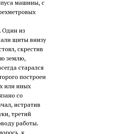
рпуса машины, с
ырехметровых
. Один из
мали щиты внизу
стоял, скрестив
ую землю,
всегда старался
торого построен
ех или иных
язано со
лчал, истратив
уки, третий
поводу работы.
морось, к