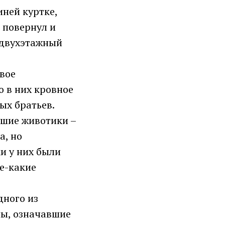
иней куртке,
 повернул и
 двухэтажный
двое
 в них кровное
ых братьев.
ьшие животики –
а, но
и у них были
ое-какие
дного из
ны, означавшие