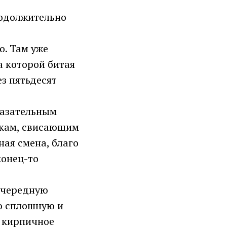
родолжительно
о. Там уже
а которой битая
ез пятьдесят
казательным
ткам, свисающим
ная смена, благо
конец-то
 очередную
ую сплошную и
е кирпичное