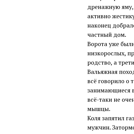
дренажную яму, 
активно жестик
наконец добрал
частный дом.
Ворота уже были
низкорослых, п
родство, а трет
Вальяжная поход
всё говорило о 
занимающиеся в
всё-таки не оче
мышцы.
Коля запятил га
мужчин. Заторм