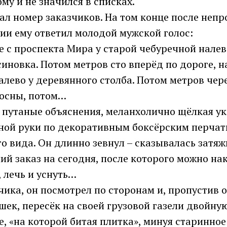
ому и не значился в списках.
ал номер заказчиков. На том конце после неп
ии ему ответил молодой мужской голос:
 с проспекта Мира у старой чебуречной налев
иновка. Потом метров сто вперёд по дороге, н
алево у деревянного столба. Потом метров чер
сосны, потом…
и путаные объяснения, меланхолично щёлкая у
ной руки по декоративным боксёрским перча
го вида. Он длинно зевнул – сказывалась затяж
ий заказ на сегодня, после которого можно на
 лечь и уснуть…
чика, он посмотрел по сторонам и, пропустив
шек, пересёк на своей грузовой газели двойн
е, «на которой битая плитка», минуя старинно