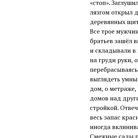
«стоп». Заглуши
лязгом открыл 
деревянных щит
Все трое мужчин
братьев зашёл 
и складывали в 
на груди руки,
перебрасываясь
выглядеть умным
дом, о метраже,
домов над други
стройкой. Отвеч
весь запас крас
иногда вклинив
Смежные сады по