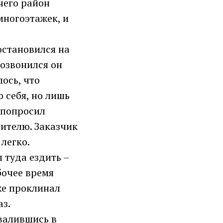
 чего район
многоэтажек, и
остановился на
Дозвонился он
лось, что
 себя, но лишь
н попросил
дителю. Заказчик
т легко.
 туда ездить –
бочее время
же проклинал
аз.
овалившись в