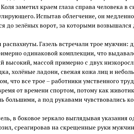
Коля заметил краем глаза справа человека в с
улирующего. Испытав облегчение, он медленно
ся до зелёных ворот, за которыми возвышался
 распахнуты. Газель встречали трое мужчин: 
римерно одинаковой комплекции, что выдавало
ий высокий, массой примерно с двух низкоросл
ка, холёные ладони, свежая кожа лиц и небол
том, что все трое – работники умственного труд
ремя от времени спортом, потому как животик
нь большими, а под рукавами чувствовались к
зель, в боковое зеркало выглядывая указания о
озил, среагировав на скрещенные руки мужчи