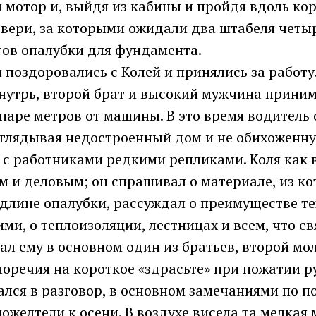
л мотор и, выйдя из кабины и пройдя вдоль ко
двери, за которыми ожидали два штабеля чет
ов опалубки для фундамента.
 поздоровались с Колей и принялись за работу
внутрь, второй брат и высокий мужчина прини
паре метров от машины. В это время водитель 
 оглядывая недостроенный дом и не обихоженн
 с работниками редкими репликами. Коля как 
 и деловым; он спрашивал о материале, из ко
 длине опалубки, рассуждал о преимуществе т
ми, о теплоизоляции, лестницах и всем, что св
ал ему в основном один из братьев, второй мо
норечия на короткое «здрасьте» при пожатии р
ался в разговор, в основном замечаниями по 
желтели к осени. В воздухе висела та мелкая 