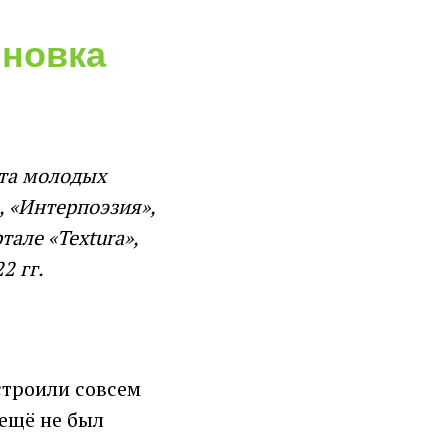
иновка
ета молодых
, «Интерпоэзия»,
тале «Textura»,
2 гг.
строили совсем
 ещё не был