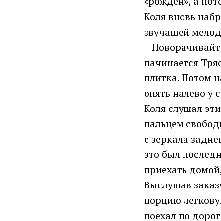
«рождён», а пот
Коля вновь набр
звучащей мелод
– Поворачивайте
начинается Тряс
плитка. Потом н
опять налево у 
Коля слушал эт
пальцем свобод
с зеркала задне
это был последн
приехать домой,
Выслушав заказ
порцию легкову
поехал по дорог