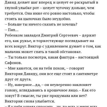
Давид делает шаг вперед и целует ее раскрытый в
глупой улыбке рот – целует чуточку дольше, чем
требуется. Она ниже его ровно настолько, чтобы
стоять на цыпочках было неудобно.
– Больше ты ничего сказать не хочешь?
– Пап…
Ребенком завладел Дмитрий Сергеевич – держит
его, как ружье, и торжествующе поглядывает на
всех вокруг. Виктор с удивлением думает о том, как
мальчик может спать в такой обстановке.
– Ты только посмотри, какая фактура – настоящий
Сафонов.
– Мне кажется, он на тебя похож, – говорит
Виктория Давиду, они все еще стоят в сантиметре
друг от друга.
– Ну, наверное…да, – он неуверенно наклоняет
голову, вглядываясь в крошечное лицо. – Как его
зовут? В смысле, ты уже придумала или нет?
Виктория снова улыбается.
– Я у тебя хотела спросить…ну, то есть у меня есть