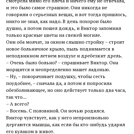
смотрела мимо его плеча и ничего ему не отвечала,
и это было самое страшное. Они никогда не
говорили о серьезных вещах, и вот тогда пришлось,
никто не знал, как надо. В день похорон было
душно, а потом пошел дождь, и Виктор запомнил
только красные цветы на свежей могиле.
Они оба молчат, за окном слышно стройку – строят
новое больничное крыло, пыль поднимается в
неподвижном летнем воздухе и дребезжит дрель.
– Очень было больно? – спрашивает Виктор. Она
морщится и неопределенно машет ладонью.
– Ну, – поворачивает подушку, чтобы сесть
поудобнее, – сначала да, а потом я попросила
обезболивающее, но оно действует только два часа,
так что…
– А всего?
– Восемь. С половиной. Он ночью родился.
Виктор чувствует, как у него непроизвольно
дергаются мышцы, как если бы кто-нибудь ударил
его кулаком в живот.