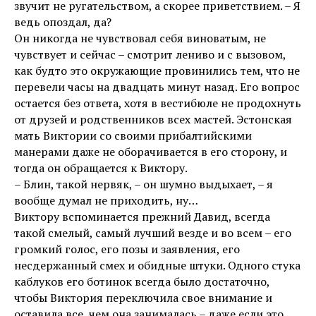
звучит не ругательством, а скорее приветствием. – Я
ведь опоздал, да?
Он никогда не чувствовал себя виноватым, не
чувствует и сейчас – смотрит лениво и с вызовом,
как будто это окружающие провинились тем, что не
перевели часы на двадцать минут назад. Его вопрос
остается без ответа, хотя в вестибюле не продохнуть
от друзей и родственников всех мастей. Эстонская
мать Виктории со своими прибалтийскими
манерами даже не оборачивается в его сторону, и
тогда он обращается к Виктору.
– Блин, такой нервяк, – он шумно выдыхает, – я
вообще думал не приходить, ну…
Виктору вспоминается прежний Давид, всегда
такой смелый, самый лучший везде и во всем – его
громкий голос, его позы и заявления, его
несдержанный смех и обидные штуки. Одного стука
каблуков его ботинок всегда было достаточно,
чтобы Виктория переключила свое внимание и
оставила все, чем она занималась – даже если это