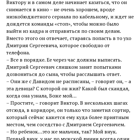
Виктору и в самом деле начинает казаться, что он
снимается в кино – не очень хорошем, вроде
низкобюджетного сериала по кабельному, и ждет не
дождется команды «стоп», чтобы можно было
выйти из кадра и отправиться по своим делам.
Вместо этого он отвечает, стараясь попасть в то ухо
Дмитрия Сергеевича, которое свободно от
телефона.
– Все в порядке. Ее через час должны выписать.
Дмитрий Сергеевич слишком занят попытками
дозвониться до сына, чтобы расслышать ответ.
– Они же с Давидом не расписаны, – говорит он, – а
эта девица? С которой он жил? Какой был скандал,
когда она узнала, Боже мой…
– Простите, – говорит Виктор. В нескольких шагах
отсюда, в коридоре, он только что заметил сортир,
который сейчас кажется ему куда более приятным
местом, чем соседство с Дмитрием Сергеевичем.
– Но ребенок…это же мальчик, так? Мой внук.
Первый внук, у нас по мужской линии всегда одни