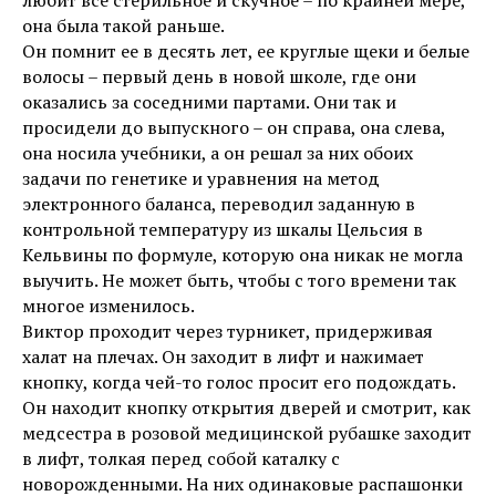
любит все стерильное и скучное – по крайней мере,
она была такой раньше.
Он помнит ее в десять лет, ее круглые щеки и белые
волосы – первый день в новой школе, где они
оказались за соседними партами. Они так и
просидели до выпускного – он справа, она слева,
она носила учебники, а он решал за них обоих
задачи по генетике и уравнения на метод
электронного баланса, переводил заданную в
контрольной температуру из шкалы Цельсия в
Кельвины по формуле, которую она никак не могла
выучить. Не может быть, чтобы с того времени так
многое изменилось.
Виктор проходит через турникет, придерживая
халат на плечах. Он заходит в лифт и нажимает
кнопку, когда чей-то голос просит его подождать.
Он находит кнопку открытия дверей и смотрит, как
медсестра в розовой медицинской рубашке заходит
в лифт, толкая перед собой каталку с
новорожденными. На них одинаковые распашонки