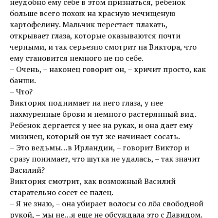
неудобно ему себе в этом признаться, ребенок
больше всего похож на красную нечищеную
картофелину. Мальчик перестает плакать,
открывает глаза, которые оказываются почти
черными, и так серьезно смотрит на Виктора, что
ему становится немного не по себе.
– Очень, – наконец говорит он, – кричит просто, как
банши.
– Что?
Виктория поднимает на него глаза, у нее
нахмуренные брови и немного растерянный вид.
Ребенок дергается у нее на руках, и она дает ему
мизинец, который он тут же начинает сосать.
– Это ведьмы…в Ирландии, – говорит Виктор и
сразу понимает, что шутка не удалась, – так значит
Василий?
Виктория смотрит, как возможный Василий
старательно сосет ее палец.
– Я не знаю, – она убирает волосы со лба свободной
рукой, – мы не…я еще не обсуждала это с Давидом.