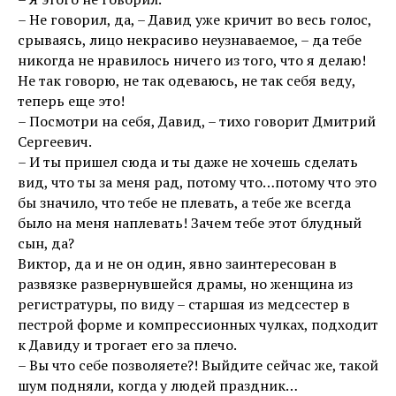
– Не говорил, да, – Давид уже кричит во весь голос,
срываясь, лицо некрасиво неузнаваемое, – да тебе
никогда не нравилось ничего из того, что я делаю!
Не так говорю, не так одеваюсь, не так себя веду,
теперь еще это!
– Посмотри на себя, Давид, – тихо говорит Дмитрий
Сергеевич.
– И ты пришел сюда и ты даже не хочешь сделать
вид, что ты за меня рад, потому что…потому что это
бы значило, что тебе не плевать, а тебе же всегда
было на меня наплевать! Зачем тебе этот блудный
сын, да?
Виктор, да и не он один, явно заинтересован в
развязке развернувшейся драмы, но женщина из
регистратуры, по виду – старшая из медсестер в
пестрой форме и компрессионных чулках, подходит
к Давиду и трогает его за плечо.
– Вы что себе позволяете?! Выйдите сейчас же, такой
шум подняли, когда у людей праздник…