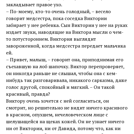
закладывает правое ухо.
– По-моему, кто-то очень голодный, – весело
говорит медсестра, пока соседка Виктории
забирает у нее ребенка. Сын Виктории у нее на руках
издает звуки, наводящие на Виктора мысли о чем-
то потустороннем. Виктория выглядит
завороженной, когда медсестра передает мальчика
ей.
– Привет, малыш, – говорит она, приподнимая его
съехавшую на лоб шапочку. Виктор перепроверяет,
он никогда раньше не слышал, чтобы она с кем-
нибудь так разговаривала, никакого сарказма, даже
голос другой, спокойный и мягкий. – Он такой
красивый, правда?
Виктору очень хочется с ней согласиться, он
смотрит, но решительно не видит ничего красивого
в красном, опухшем, нечеловеческом лице с
шелушащейся на щеках кожей. Он не узнает ничего
ни от Виктории, ни от Давида, потому что, как ни