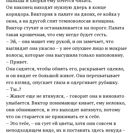
пыльцы и хлорки ему хочется чихать.
Он наконец находит нужную дверь в конце
коридора. Виктория в палате на двоих, ее койка у
окна, а на другой спит темноволосая женщина.
Виктор стучит и останавливается на пороге. Палата
такая крошечная, что ему негде будет сесть.
– Эй, – она машет ему рукой, и он замечает, что
выглядит она ужасно – у нее опухшее лицо и мокрые
волосы, которые она высушила только наполовину.
– Привет.
Она садится, чтобы обнять его, раскрывает одеяло,
и он видит ее большой живот. Она перехватывает
его взгляд, опускает глаза и одергивает рубашку.
– Ты..?
– Живот еще не втянулся, – говорит она и виновато
улыбается. Виктор понимающе кивает, ему неловко,
они обнимаются, и это выходит натянуто, потому
что он старается не прижимать ее к себе.
– Это тебе, – он сует ей цветы, хотя они совсем в
неподходящем виде, их и поставить здесь некуда –