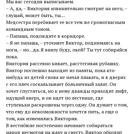
Мы вас сегодня выписываем.
– А, да, – Виктория извинительно смотрит на него, –
слушай, может быть, ты…
Медсестра перебивает ее все тем же громогласным
командным тоном.
– Папаша, подождите в коридоре.
– Я не папаша, – уточняет Виктор, поднимаясь на
ноги, – но…да. Я внизу буду, окей? Ты тут собирайся
пока.
Виктория рассеяно кивает, расстегивая рубашку.
Виктор поспешно выходит из палаты, пока кто-
нибудь из детей снова не начал плакать, и в дверях
с его плеч соскальзывает больничный халат. Он
хочет спуститься, но к нему дважды приходит лифт,
идущий вверх, и он идет по лестнице, где
ступеньки раскрошены через одну. Он думает о том,
что ему до невозможности хочется пить, а еще о
том, как изменилась Виктория.
В вестибюле постепенно начинает собираться
народ несмотря на жару и сиесту. Виктор обходит