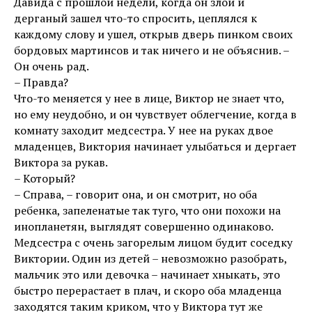
Давида с прошлой недели, когда он злой и
дерганый зашел что-то спросить, цеплялся к
каждому слову и ушел, открыв дверь пинком своих
бордовых мартинсов и так ничего и не объяснив. –
Он очень рад.
– Правда?
Что-то меняется у нее в лице, Виктор не знает что,
но ему неудобно, и он чувствует облегчение, когда в
комнату заходит медсестра. У нее на руках двое
младенцев, Виктория начинает улыбаться и дергает
Виктора за рукав.
– Который?
– Справа, – говорит она, и он смотрит, но оба
ребенка, запеленатые так туго, что они похожи на
инопланетян, выглядят совершенно одинаково.
Медсестра с очень загорелым лицом будит соседку
Виктории. Один из детей – невозможно разобрать,
мальчик это или девочка – начинает хныкать, это
быстро перерастает в плач, и скоро оба младенца
заходятся таким криком, что у Виктора тут же