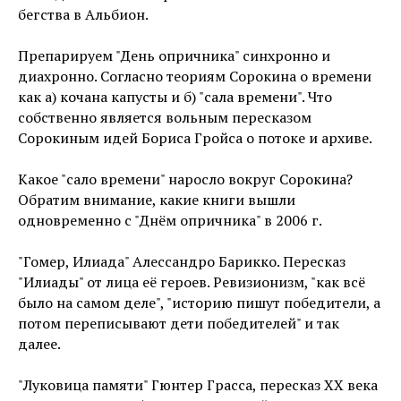
бегства в Альбион.
Препарируем "День опричника" синхронно и
диахронно. Согласно теориям Сорокина о времени
как а) кочана капусты и б) "сала времени". Что
собственно является вольным пересказом
Сорокиным идей Бориса Гройса о потоке и архиве.
Какое "сало времени" наросло вокруг Сорокина?
Обратим внимание, какие книги вышли
одновременно с "Днём опричника" в 2006 г.
"Гомер, Илиада" Алессандро Барикко. Пересказ
"Илиады" от лица её героев. Ревизионизм, "как всё
было на самом деле", "историю пишут победители, а
потом переписывают дети победителей" и так
далее.
"Луковица памяти" Гюнтер Грасса, пересказ ХХ века