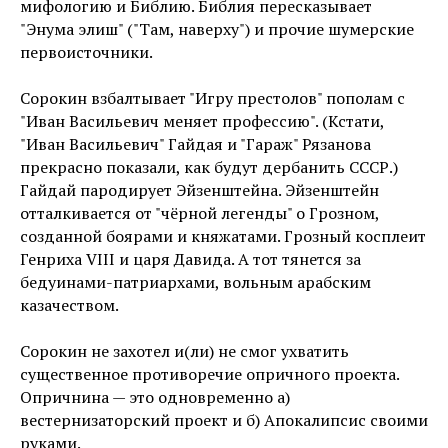
мифологию и Библию. Библия пересказывает
"Энума элиш" ("Там, наверху") и прочие шумерские
первоисточники.
Сорокин взбалтывает "Игру престолов" пополам с
"Иван Васильевич меняет профессию". (Кстати,
"Иван Васильевич" Гайдая и "Гараж" Рязанова
прекрасно показали, как будут дербанить СССР.)
Гайдай пародирует Эйзенштейна. Эйзенштейн
отталкивается от "чёрной легенды" о Грозном,
созданной боярами и княжатами. Грозный косплеит
Генриха VIII и царя Давида. А тот тянется за
бедуинами-патриархами, вольным арабским
казачеством.
Сорокин не захотел и(ли) не смог ухватить
существенное противоречие опричного проекта.
Опричнина — это одновременно а)
вестернизаторский проект и б) Апокалипсис своими
руками.