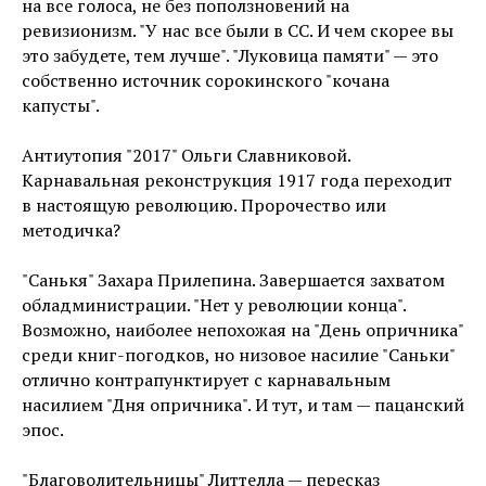
на все голоса, не без поползновений на
ревизионизм. "У нас все были в СС. И чем скорее вы
это забудете, тем лучше". "Луковица памяти" — это
собственно источник сорокинского "кочана
капусты".
Антиутопия "2017" Ольги Славниковой.
Карнавальная реконструкция 1917 года переходит
в настоящую революцию. Пророчество или
методичка?
"Санькя" Захара Прилепина. Завершается захватом
обладминистрации. "Нет у революции конца".
Возможно, наиболее непохожая на "День опричника"
среди книг-погодков, но низовое насилие "Саньки"
отлично контрапунктирует с карнавальным
насилием "Дня опричника". И тут, и там — пацанский
эпос.
"Благоволительницы" Литтелла — пересказ