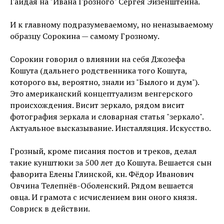
Гайдая на "Ивана Грозного" Сергея Эйзенштейна.
И к главному подразумеваемому, но неназываемому
образцу Сорокина — самому Грозному.
Сорокин говорил о влиянии на себя Джозефа
Кошута (дальнего родственника того Кошута,
которого вы, вероятно, знали из "Былого и дум").
Это американский концептуализм венгерского
происхождения. Висит зеркало, рядом висит
фотография зеркала и словарная статья "зеркало".
Актуальное высказывание. Инсталляция. Искусство.
Грозный, кроме писания постов и треков, делал
такие кунштюки за 500 лет до Кошута. Вешается сын
фаворита Елены Глинской, кн. Фёдор Иванович
Овчина Телепнёв-Оболенский. Рядом вешается
овца. И грамота с исчислением вин оного князя.
Совриск в действии.