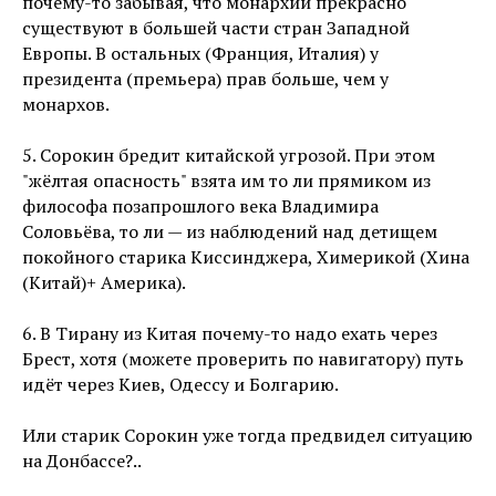
почему-то забывая, что монархии прекрасно
существуют в большей части стран Западной
Европы. В остальных (Франция, Италия) у
президента (премьера) прав больше, чем у
монархов.
5. Сорокин бредит китайской угрозой. При этом
"жёлтая опасность" взята им то ли прямиком из
философа позапрошлого века Владимира
Соловьёва, то ли — из наблюдений над детищем
покойного старика Киссинджера, Химерикой (Хина
(Китай)+ Америка).
6. В Тирану из Китая почему-то надо ехать через
Брест, хотя (можете проверить по навигатору) путь
идёт через Киев, Одессу и Болгарию.
Или старик Сорокин уже тогда предвидел ситуацию
на Донбассе?..