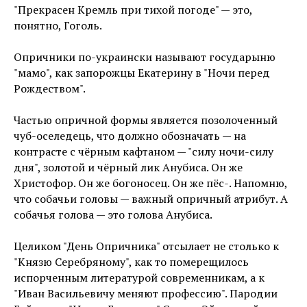
"Прекрасен Кремль при тихой погоде" — это,
понятно, Гоголь.
Опричники по-украински называют государыню
"мамо", как запорожцы Екатерину в "Ночи перед
Рождеством".
Частью опричной формы является позолоченный
чуб-оселедець, что должно обозначать — на
контрасте с чёрным кафтаном — "силу ночи-силу
дня", золотой и чёрный лик Анубиса. Он же
Христофор. Он же богоносец. Он же пёс-Ԥ. Напомню,
что собачьи головы — важный опричный атрибут. А
собачья голова — это голова Анубиса.
Целиком "День Опричника" отсылает не столько к
"Князю Серебряному", как то померещилось
испорченным литературой современникам, а к
"Иван Васильевичу меняют профессию". Пародии