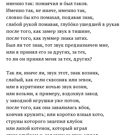
именно так: помаячил и был таков.
Именно так, не иначе, именно так,
словно бы кто помахал, подавая знак,
слабой рукой помавая, глубóко ушедшей в рукав
после того, как замер звук в тишине,
после того, как зуммер знака затих.
Был ли тот знак, тот звук предназначен мне,
или я принял его за других, за тех,
то ли он принял меня за тех, других?
Так ли, иначе ли, звук этот, знак возник,
слабый, как если сквозняк или зевок,
или в курятнике ночью звук возни,
или возьми, к примеру, вздохнул завод
у заводной игрушки уже потом,
после того, как она завалилась вбок,
кончив кружить; или коротко взныл кото,
струны которого зацепил клубок
или лапой котенок, который играл
этим клубком и, задевши за звук, удрал