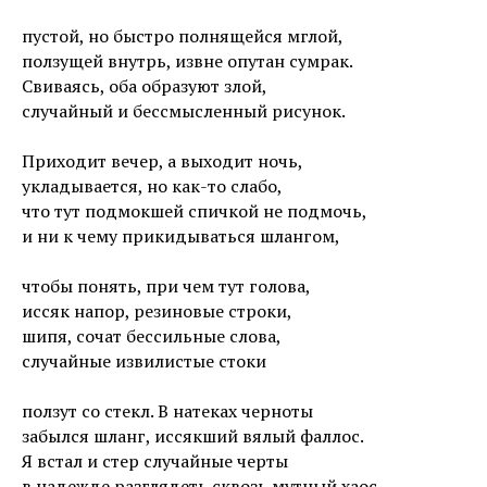
пустой, но быстро полнящейся мглой,
ползущей внутрь, извне опутан сумрак.
Свиваясь, оба образуют злой,
случайный и бессмысленный рисунок.
Приходит вечер, а выходит ночь,
укладывается, но как-то слабо,
что тут подмокшей спичкой не подмочь,
и ни к чему прикидываться шлангом,
чтобы понять, при чем тут голова,
иссяк напор, резиновые строки,
шипя, сочат бессильные слова,
случайные извилистые стоки
ползут со стекл. В натеках черноты
забылся шланг, иссякший вялый фаллос.
Я встал и стер случайные черты
в надежде разглядеть сквозь мутный хаос