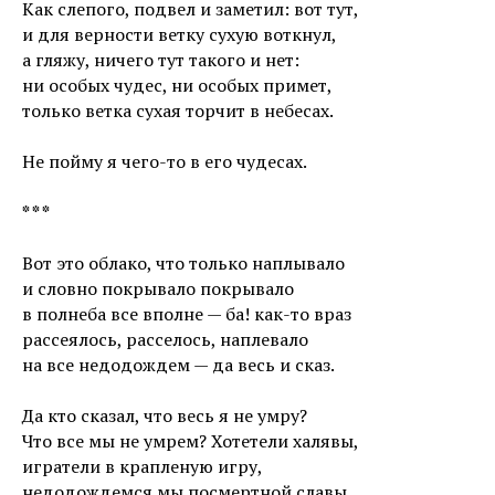
Как слепого, подвел и заметил: вот тут,
и для верности ветку сухую воткнул,
а гляжу, ничего тут такого и нет:
ни особых чудес, ни особых примет,
только ветка сухая торчит в небесах.
Не пойму я чего-то в его чудесах.
* * *
Вот это облако, что только наплывало
и словно покрывало покрывало
в полнеба все вполне — ба! как-то враз
рассеялось, расселось, наплевало
на все недодождем — да весь и сказ.
Да кто сказал, что весь я не умру?
Что все мы не умрем? Хотетели халявы,
игратели в крапленую игру,
недодождемся мы посмертной славы,