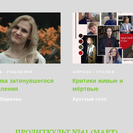
Ь
РЕЦЕНЗИЯ
АПРЕЛЬ
СТАТЬЯ
ика затянувшегося
Критики живые и
сления
мёртвые
 Ширяева
Круглый стол
ПРОЛИТКУЛЬТ №41 (МАРТ)