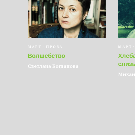
МАРТ
ПРОЗА
МАРТ
Волшебство
Хлеб
слиз
Светлана Богданова
Михаи