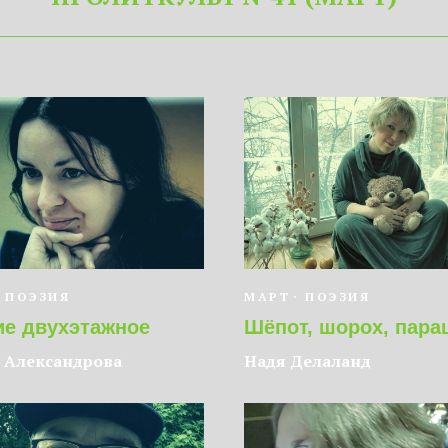
ПОЭЗИЯ
МАРТ
ПОЭЗИЯ
ие двухэтажное
Шёпот, шорох, пар
 Александрова
Надя Делаланд