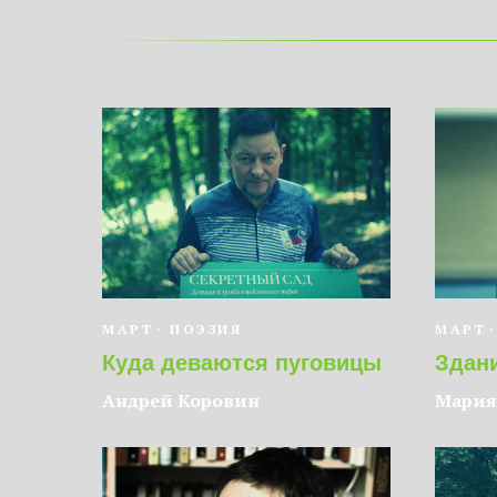
МАРТ
ПОЭЗИЯ
МАРТ
Куда деваются пуговицы
Здан
Андрей Коровин
Мария