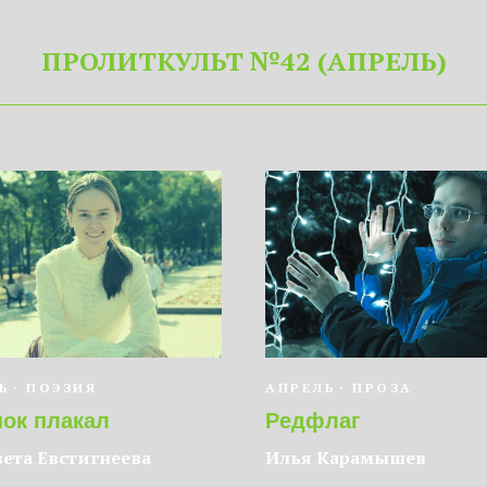
ПРОЛИТКУЛЬТ №42 (АПРЕЛЬ)
Ь
ПОЭЗИЯ
АПРЕЛЬ
ПРОЗА
нок плакал
Редфлаг
ета Евстигнеева
Илья Карамышев