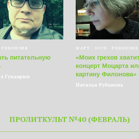
РЕЦЕНЗИЯ
МАРТ
ЭССЕ
РЕЦЕНЗИЯ
ать питательную
«Моих грехов хватит
ь
концерт Моцарта ил
картину Филонова»
л Гундарин
Наталья Рубанова
ПРОЛИТКУЛЬТ №40 (ФЕВРАЛЬ)