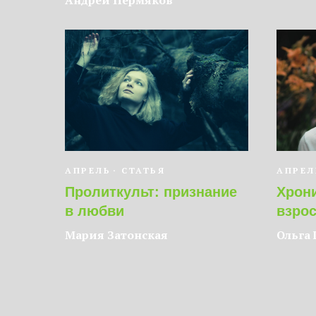
АПРЕЛЬ
СТАТЬЯ
АПРЕЛ
Пролиткульт: признание
Хрон
в любви
взро
Мария Затонская
Ольга