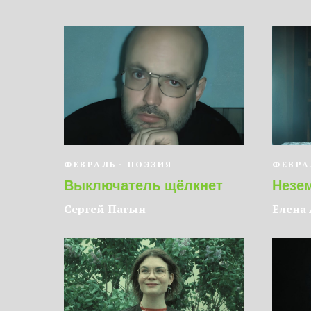
ФЕВРАЛЬ
ПОЭЗИЯ
ФЕВРА
Выключатель щёлкнет
Незе
Сергей Пагын
Елена