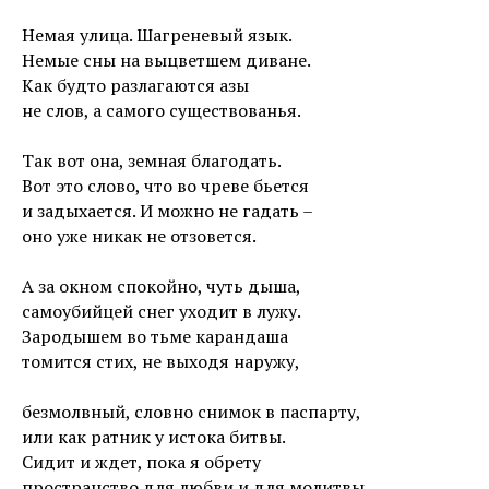
Немая улица. Шагреневый язык.
Немые сны на выцветшем диване.
Как будто разлагаются азы
не слов, а самого существованья.
Так вот она, земная благодать.
Вот это слово, что во чреве бьется
и задыхается. И можно не гадать –
оно уже никак не отзовется.
А за окном спокойно, чуть дыша,
самоубийцей снег уходит в лужу.
Зародышем во тьме карандаша
томится стих, не выходя наружу,
безмолвный, словно снимок в паспарту,
или как ратник у истока битвы.
Сидит и ждет, пока я обрету
пространство для любви и для молитвы.