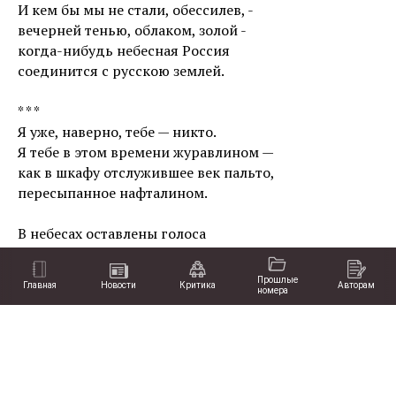
И кем бы мы не стали, обессилев, -
вечерней тенью, облаком, золой -
когда-нибудь небесная Россия
соединится с русскою землей.
* * *
Я уже, наверно, тебе — никто.
Я тебе в этом времени журавлином —
как в шкафу отслужившее век пальто,
пересыпанное нафталином.
В небесах оставлены голоса
журавлей, что осенью улетели.
Умирая, оставлю тебе глаза,
Прошлые
Главная
Новости
Критика
Авторам
чтобы день и ночь на тебя глядели,
номера
доводя до безумия или до…
до того, во что и сама не веришь.
А в шкафу отслужившее век пальто