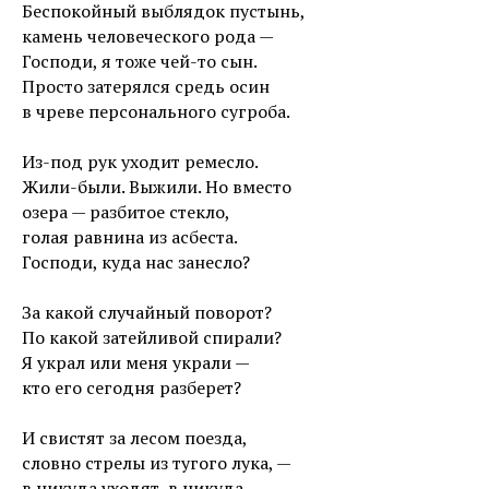
Беспокойный выблядок пустынь,
камень человеческого рода —
Господи, я тоже чей-то сын.
Просто затерялся средь осин
в чреве персонального сугроба.
Из-под рук уходит ремесло.
Жили-были. Выжили. Но вместо
озера — разбитое стекло,
голая равнина из асбеста.
Господи, куда нас занесло?
За какой случайный поворот?
По какой затейливой спирали?
Я украл или меня украли —
кто его сегодня разберет?
И свистят за лесом поезда,
словно стрелы из тугого лука, —
в никуда уходят, в никуда.