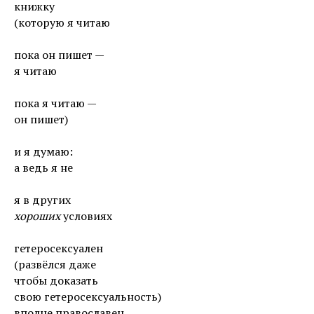
книжку
(которую я читаю
пока он пишет —
я читаю
пока я читаю —
он пишет)
и я думаю:
а ведь я не
я в других
хороших
условиях
гетеросексуален
(развёлся даже
чтобы доказать
свою гетеросексуальность)
вполне православен