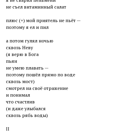
я не сварил пельмени
не съел витаминный салат
плюс (+) мой приятель не пьёт —
поэтому я ел и пил
а потом гулял ночью
сквозь Неву
(я верю в Бога
пьян
не умею плавать —
поэтому пошёл прямо по воде
сквозь мост)
смотрел на своё отражение
и понимал
что счастлив
(и даже улыбался
сквозь рябь воды)
II