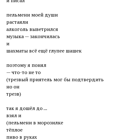
и писал
пельмени моей души
растаяли
алкоголь выветрился
музыка — закончилась
и
шахматы всё ещё глупее шашек
поэтому я понял
— что-то не то
(трезвый приятель мог бы подтвердить
но он
трезв)
так я дошёл до ...
взял и
(пельмени в морозилке
тёплое
пиво в руках