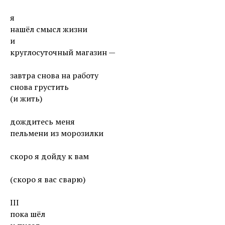
я
нашёл смысл жизни
и
круглосуточный магазин —
завтра снова на работу
снова грустить
(и жить)
дождитесь меня
пельмени из морозилки
скоро я дойду к вам
(скоро я вас сварю)
III
пока шёл