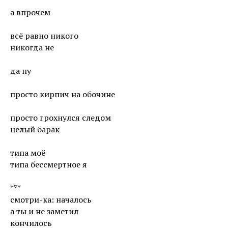
а впрочем
всё равно никого
никогда не
да ну
просто кирпич на обочине
просто грохнулся следом
целый барак
типа моё
типа бессмертное я
***
смотри-ка: началось
а ты и не заметил
кончилось