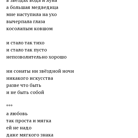
в звёздах вода и луна
а большая медведица
мне наступила на ухо
вычерпала глаза
косолапым ковшом
и стало так тихо
и стало так пусто
непозволительно хорошо
ни сонаты ни звёздной ночи
никакого искусства
разве что быть
и не быть собой
***
а любовь
так проста и мягка
ей не надо
даже мягкого знака