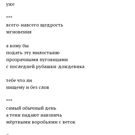
уже
***
всего-навсего щедрость
мгновения
а кому бы
подать эту милостыню
прозрачными пуговицами
с последней рубашки-дождевика
тебе что ли
нищему и без слов
***
самый обычный день
а тени падают навзничь
мёртвыми воробьями с веток