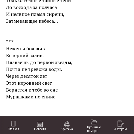
Только темные тайные тени
До восхода за полчаса
И неявное пламя сирени,
Затмевающее небеса…
* * *
Нежен и боязлив
Вечерний залив.
Плаваешь до первой звезды,
Почти не тревожа воды.
Через десяток лет
Этот неровный свет
Вернется к тебе во сне —
Мурашками по спине.
Прошлые
Главная
Новости
Критика
Авторам
номера