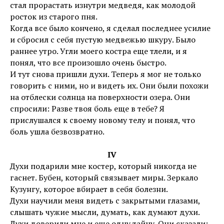
стал прорастать изнутри медведя, как молодой
росток из старого пня.
Когда все было кончено, я сделал последнее усилие
и сбросил с себя пустую медвежью шкуру. Было
раннее утро. Угли моего костра еще тлели, и я
понял, что все произошло очень быстро.
И тут снова пришли духи. Теперь я мог не только
говорить с ними, но и видеть их. Они были похожи
на отблески солнца на поверхности озера. Они
спросили: Разве твоя боль еще в тебе? Я
прислушался к своему новому телу и понял, что
боль ушла безвозвратно.
IV
Духи подарили мне костер, который никогда не
гаснет. Бубен, который связывает миры. Зеркало
Кузунгу, которое вбирает в себя болезни.
Духи научили меня видеть с закрытыми глазами,
слышать чужие мысли, думать, как думают духи.
Духи доверили мне и еще одну тайну. Они сказали: