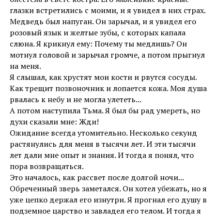
глазки встретились с моими, и я увидел в них страх.
Медведь был напуган. Он зарычал, и я увидел его
розовый язык и желтые зубы, с которых капала
слюна. Я крикнул ему: Почему ты медлишь? Он
мотнул головой и зарычал громче, а потом прыгнул
на меня.
Я слышал, как хрустят мои кости и рвутся сосуды.
Как трещит позвоночник и лопается кожа. Моя душа
рвалась к небу и не могла улететь...
А потом наступила Тьма. Я был бы рад умереть, но
духи сказали мне: Жди!
Ожидание всегда утомительно. Несколько секунд
растянулись для меня в тысячи лет. И эти тысячи
лет дали мне опыт и знания. И тогда я понял, что
пора возвращаться.
Это началось, как рассвет после долгой ночи...
Обреченный зверь заметался. Он хотел убежать, но я
уже цепко держал его изнутри. Я прогнал его душу в
подземное царство и завладел его телом. И тогда я