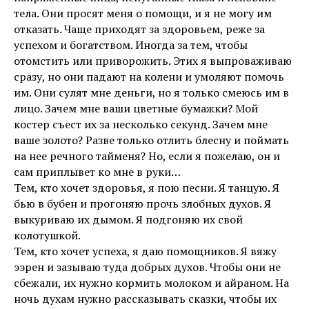
тела. Они просят меня о помощи, и я не могу им
отказать. Чаще приходят за здоровьем, реже за
успехом и богатством. Иногда за тем, чтобы
отомстить или приворожить. Этих я выпроваживаю
сразу, но они падают на колени и умоляют помочь
им. Они сулят мне деньги, но я только смеюсь им в
лицо. Зачем мне ваши цветные бумажки? Мой
костер съест их за несколько секунд. Зачем мне
ваше золото? Разве только отлить блесну и поймать
на нее речного тайменя? Но, если я пожелаю, он и
сам приплывет ко мне в руки…
Тем, кто хочет здоровья, я пою песни. Я танцую. Я
бью в бубен и прогоняю прочь злобных духов. Я
выкуриваю их дымом. Я подгоняю их свой
колотушкой.
Тем, кто хочет успеха, я даю помощников. Я вяжу
ээрен и зазываю туда добрых духов. Чтобы они не
сбежали, их нужно кормить молоком и айраном. На
ночь духам нужно рассказывать сказки, чтобы их