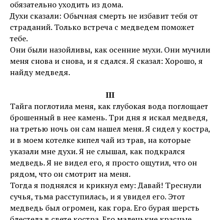
обязательно уходить из дома.
Духи сказали: Обычная смерть не избавит тебя от
страданий. Только встреча с медведем поможет
тебе.
Они были назойливы, как осенние мухи. Они мучили
меня снова и снова, и я сдался. Я сказал: Хорошо, я
найду медведя.
III
Тайга поглотила меня, как глубокая вода поглощает
брошенный в нее камень. Три дня я искал медведя,
на третью ночь он сам нашел меня. Я сидел у костра,
и в моем котелке кипел чай из трав, на которые
указали мне духи. Я не слышал, как подкрался
медведь. Я не видел его, я просто ощутил, что он
рядом, что он смотрит на меня.
Тогда я поднялся и крикнул ему: Давай! Треснули
сучья, тьма расступилась, и я увидел его. Этот
медведь был огромен, как гора. Его бурая шерсть
блестела в свете костра. Его маленькие красные