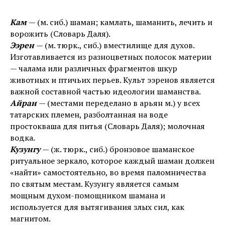
Кам
— (м. сиб.) шаман; камлать, шаманить, лечить и
ворожить (Словарь Даля).
Ээрен
— (м. тюрк., сиб.) вместилище для духов.
Изготавливается из разноцветных полосок материи
— чалама или различных фрагментов шкур
животных и птичьих перьев. Культ ээренов является
важной составной частью идеологии шаманства.
Айран
— (местами переделано в арьян м.) у всех
татарских племен, разболтанная на воде
простокваша для питья (Словарь Даля); молочная
водка.
Кузунгу
— (ж. тюрк., сиб.) бронзовое шаманское
ритуальное зеркало, которое каждый шаман должен
«найти» самостоятельно, во время паломничества
по святым местам. Кузунгу является самым
мощным духом-помощником шамана и
используется для вытягивания злых сил, как
магнитом.